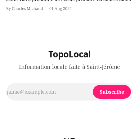
le secteur Bellefeuille de Saint-Jérôme. L'une de deux
By Charles Michaud
01 Aug 2024
victimes aurait été écrasée sous un véhicule et aspergée
de poivre de cayenne alors que la seconde, non
TopoLocal
Information locale faite à Saint-Jérôme
Subscribe