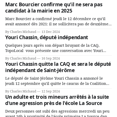
Marc Bourcier confirme qu'il ne sera pas
candidat à la mairie en 2025
Marc Bourcier a confirmé jeudi le 12 décembre ce qu’il
avait annoncé dès 2021: il ne sollicitera pas de deuxième
mandat à titre de maire de Saint-Jérôme. Bourcier en a
By Charles Michaud
13 Dec 2024
fait l’annonce en s’adressant aux employés de la ville,
Youri Chassin, député indépendant
rassemblés en soirée pour leur traditionnel souper
Quelques jours après son départ bruyant de la CAQ,
TopoLocal vous présente une conversation avec Youri
Chassin. Nous avons causé de sa décision. Y songeait-il
By Charles Michaud
16 Sep 2024
depuis longtemps? Sera-t-il candidat indépendant dans 2
Youri Chassin quitte la CAQ et sera le député
ans? Joindrait-il un autre parti, par exemple les
indépendant de Saint-Jérôme
conservateurs d’Éric Duhaime? Que lui
Le député de Saint-Jérôme Youri Chassin a annoncé le
jeudi 12 septembre qu'il quitte le caucus de la Coalition
Avenir Québec de François Legault parce qu'il est déçu du
By Charles Michaud
12 Sep 2024
gouvernement de la CAQ, surtout de son incapacité, qu'il
Un adulte et trois mineurs arrêtés à la suite
juge chronique, à offrir des
d'une agression près de l'école La Source
Deux personnes ont subi des agressions mercredi un peu
avant 16h à proximité de l'école primaire La Source dans