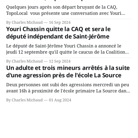
Quelques jours après son départ bruyant de la CAQ,
TopoLocal vous présente une conversation avec Youri
Chassin. Nous avons causé de sa décision. Y songeait-il
By Charles Michaud
16 Sep 2024
depuis longtemps? Sera-t-il candidat indépendant dans 2
Youri Chassin quitte la CAQ et sera le
ans? Joindrait-il un autre parti, par exemple les
député indépendant de Saint-Jérôme
conservateurs d’Éric Duhaime? Que lui
Le député de Saint-Jérôme Youri Chassin a annoncé le
jeudi 12 septembre qu'il quitte le caucus de la Coalition
Avenir Québec de François Legault parce qu'il est déçu du
By Charles Michaud
12 Sep 2024
gouvernement de la CAQ, surtout de son incapacité, qu'il
Un adulte et trois mineurs arrêtés à la suite
juge chronique, à offrir des
d'une agression près de l'école La Source
Deux personnes ont subi des agressions mercredi un peu
avant 16h à proximité de l'école primaire La Source dans
le secteur Bellefeuille de Saint-Jérôme. L'une de deux
By Charles Michaud
01 Aug 2024
victimes aurait été écrasée sous un véhicule et aspergée
de poivre de cayenne alors que la seconde, non