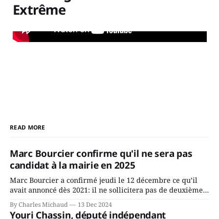
Extrême
READ MORE
Marc Bourcier confirme qu'il ne sera pas
candidat à la mairie en 2025
Marc Bourcier a confirmé jeudi le 12 décembre ce qu’il
avait annoncé dès 2021: il ne sollicitera pas de deuxième
mandat à titre de maire de Saint-Jérôme. Bourcier en a
By Charles Michaud
13 Dec 2024
fait l’annonce en s’adressant aux employés de la ville,
Youri Chassin, député indépendant
rassemblés en soirée pour leur traditionnel souper