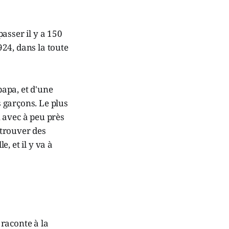
passer il y a 150
924, dans la toute
papa, et d'une
s garçons. Le plus
n avec à peu près
 trouver des
e, et il y va à
 raconte à la