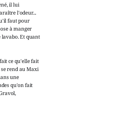
é, il lui
raître l'odeur...
u'il faut pour
chose à manger
e lavabo. Et quant
ait ce qu'elle fait
e se rend au Maxi
 dans une
des qu'on fait
Gravol,