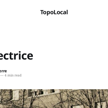
TopoLocal
ectrice
erre
—
4 min read