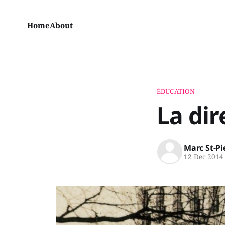
Home
About
ÉDUCATION
La dir
Marc St-Pi
12 Dec 2014