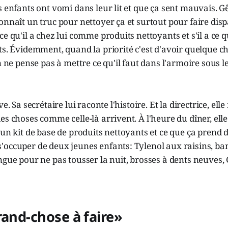
 enfants ont vomi dans leur lit et que ça sent mauvais. Gên
onnaît un truc pour nettoyer ça et surtout pour faire dispa
e qu'il a chez lui comme produits nettoyants et s'il a ce q
ts. Évidemment, quand la priorité c'est d'avoir quelque 
on ne pense pas à mettre ce qu'il faut dans l'armoire sous l
e. Sa secrétaire lui raconte l'histoire. Et la directrice, elle f
es choses comme celle-là arrivent. À l'heure du dîner, ell
 un kit de base de produits nettoyants et ce que ça prend
occuper de deux jeunes enfants: Tylenol aux raisins, ban
ngue pour ne pas tousser la nuit, brosses à dents neuves, 
rand-chose à faire»