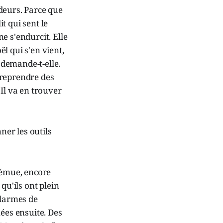
deurs. Parce que
it qui sent le
ne s'endurcit. Elle
ël qui s'en vient,
 demande-t-elle.
e reprendre des
Il va en trouver
nner les outils
t émue, encore
 qu'ils ont plein
s larmes de
ées ensuite. Des