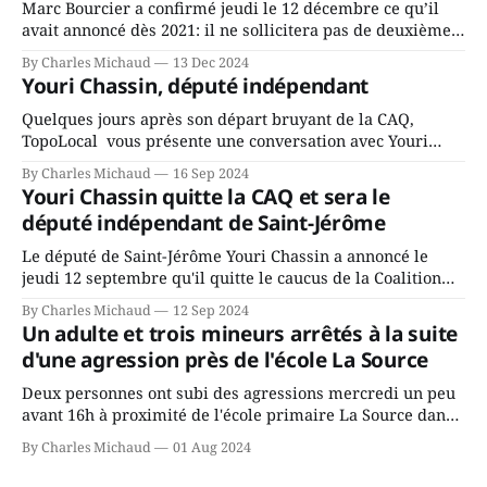
Marc Bourcier a confirmé jeudi le 12 décembre ce qu’il
avait annoncé dès 2021: il ne sollicitera pas de deuxième
mandat à titre de maire de Saint-Jérôme. Bourcier en a
By Charles Michaud
13 Dec 2024
fait l’annonce en s’adressant aux employés de la ville,
Youri Chassin, député indépendant
rassemblés en soirée pour leur traditionnel souper
Quelques jours après son départ bruyant de la CAQ,
TopoLocal vous présente une conversation avec Youri
Chassin. Nous avons causé de sa décision. Y songeait-il
By Charles Michaud
16 Sep 2024
depuis longtemps? Sera-t-il candidat indépendant dans 2
Youri Chassin quitte la CAQ et sera le
ans? Joindrait-il un autre parti, par exemple les
député indépendant de Saint-Jérôme
conservateurs d’Éric Duhaime? Que lui
Le député de Saint-Jérôme Youri Chassin a annoncé le
jeudi 12 septembre qu'il quitte le caucus de la Coalition
Avenir Québec de François Legault parce qu'il est déçu du
By Charles Michaud
12 Sep 2024
gouvernement de la CAQ, surtout de son incapacité, qu'il
Un adulte et trois mineurs arrêtés à la suite
juge chronique, à offrir des
d'une agression près de l'école La Source
Deux personnes ont subi des agressions mercredi un peu
avant 16h à proximité de l'école primaire La Source dans
le secteur Bellefeuille de Saint-Jérôme. L'une de deux
By Charles Michaud
01 Aug 2024
victimes aurait été écrasée sous un véhicule et aspergée
de poivre de cayenne alors que la seconde, non