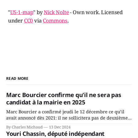
"
US-1-map
" by
Nick Nolte
- Own work. Licensed
under
CC0
via
Commons
.
READ MORE
Marc Bourcier confirme qu'il ne sera pas
candidat à la mairie en 2025
Marc Bourcier a confirmé jeudi le 12 décembre ce qu’il
avait annoncé dès 2021: il ne sollicitera pas de deuxième
mandat à titre de maire de Saint-Jérôme. Bourcier en a
By Charles Michaud
13 Dec 2024
fait l’annonce en s’adressant aux employés de la ville,
Youri Chassin, député indépendant
rassemblés en soirée pour leur traditionnel souper