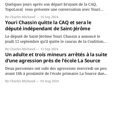
Quelques jours après son départ bruyant de la CAQ,
TopoLocal vous présente une conversation avec Youri
Chassin. Nous avons causé de sa décision. Y songeait-il
By Charles Michaud
16 Sep 2024
depuis longtemps? Sera-t-il candidat indépendant dans 2
Youri Chassin quitte la CAQ et sera le
ans? Joindrait-il un autre parti, par exemple les
député indépendant de Saint-Jérôme
conservateurs d’Éric Duhaime? Que lui
Le député de Saint-Jérôme Youri Chassin a annoncé le
jeudi 12 septembre qu'il quitte le caucus de la Coalition
Avenir Québec de François Legault parce qu'il est déçu du
By Charles Michaud
12 Sep 2024
gouvernement de la CAQ, surtout de son incapacité, qu'il
Un adulte et trois mineurs arrêtés à la suite
juge chronique, à offrir des
d'une agression près de l'école La Source
Deux personnes ont subi des agressions mercredi un peu
avant 16h à proximité de l'école primaire La Source dans
le secteur Bellefeuille de Saint-Jérôme. L'une de deux
By Charles Michaud
01 Aug 2024
victimes aurait été écrasée sous un véhicule et aspergée
de poivre de cayenne alors que la seconde, non