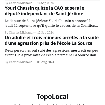
Chassin. Nous avons causé de sa décision. Y songeait-il
By Charles Michaud
16 Sep 2024
depuis longtemps? Sera-t-il candidat indépendant dans 2
Youri Chassin quitte la CAQ et sera le
ans? Joindrait-il un autre parti, par exemple les
député indépendant de Saint-Jérôme
conservateurs d’Éric Duhaime? Que lui
Le député de Saint-Jérôme Youri Chassin a annoncé le
jeudi 12 septembre qu'il quitte le caucus de la Coalition
Avenir Québec de François Legault parce qu'il est déçu du
By Charles Michaud
12 Sep 2024
gouvernement de la CAQ, surtout de son incapacité, qu'il
Un adulte et trois mineurs arrêtés à la suite
juge chronique, à offrir des
d'une agression près de l'école La Source
Deux personnes ont subi des agressions mercredi un peu
avant 16h à proximité de l'école primaire La Source dans
le secteur Bellefeuille de Saint-Jérôme. L'une de deux
By Charles Michaud
01 Aug 2024
victimes aurait été écrasée sous un véhicule et aspergée
de poivre de cayenne alors que la seconde, non
TopoLocal