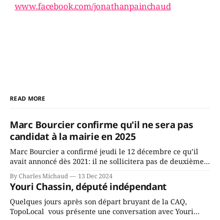
www.facebook.com/jonathanpainchaud
READ MORE
Marc Bourcier confirme qu'il ne sera pas
candidat à la mairie en 2025
Marc Bourcier a confirmé jeudi le 12 décembre ce qu’il
avait annoncé dès 2021: il ne sollicitera pas de deuxième
mandat à titre de maire de Saint-Jérôme. Bourcier en a
By Charles Michaud
13 Dec 2024
fait l’annonce en s’adressant aux employés de la ville,
Youri Chassin, député indépendant
rassemblés en soirée pour leur traditionnel souper
Quelques jours après son départ bruyant de la CAQ,
TopoLocal vous présente une conversation avec Youri