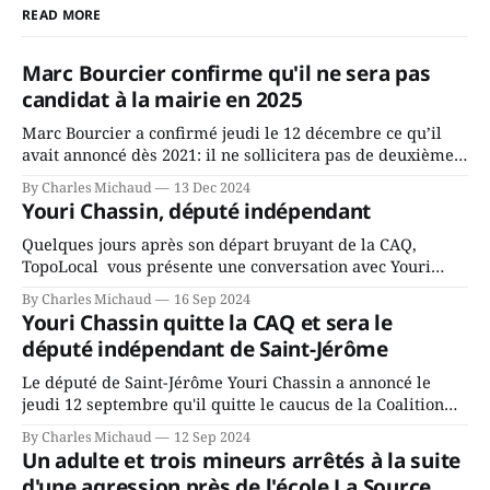
READ MORE
Marc Bourcier confirme qu'il ne sera pas
candidat à la mairie en 2025
Marc Bourcier a confirmé jeudi le 12 décembre ce qu’il
avait annoncé dès 2021: il ne sollicitera pas de deuxième
mandat à titre de maire de Saint-Jérôme. Bourcier en a
By Charles Michaud
13 Dec 2024
fait l’annonce en s’adressant aux employés de la ville,
Youri Chassin, député indépendant
rassemblés en soirée pour leur traditionnel souper
Quelques jours après son départ bruyant de la CAQ,
TopoLocal vous présente une conversation avec Youri
Chassin. Nous avons causé de sa décision. Y songeait-il
By Charles Michaud
16 Sep 2024
depuis longtemps? Sera-t-il candidat indépendant dans 2
Youri Chassin quitte la CAQ et sera le
ans? Joindrait-il un autre parti, par exemple les
député indépendant de Saint-Jérôme
conservateurs d’Éric Duhaime? Que lui
Le député de Saint-Jérôme Youri Chassin a annoncé le
jeudi 12 septembre qu'il quitte le caucus de la Coalition
Avenir Québec de François Legault parce qu'il est déçu du
By Charles Michaud
12 Sep 2024
gouvernement de la CAQ, surtout de son incapacité, qu'il
Un adulte et trois mineurs arrêtés à la suite
juge chronique, à offrir des
d'une agression près de l'école La Source