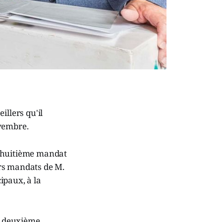
illers qu'il
ovembre.
un huitième mandat
ers mandats de M.
ipaux, à la
un deuxième