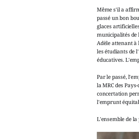
Même s'il a affi
passé un bon bout
glaces artificiell
municipalités de l
Adèle attenant à 
les étudiants de 
éducatives. L'emp
Par le passé, l'e
la MRC des Pays-d'
concertation perm
l'emprunt équitab
L'ensemble de la 