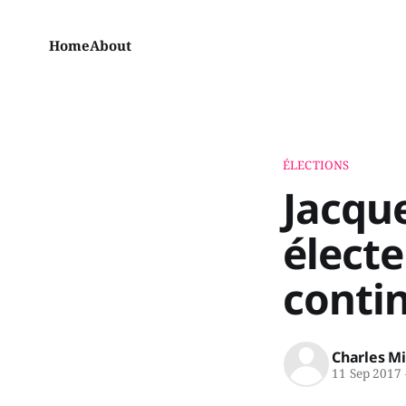
Home
About
ÉLECTIONS
Jacque
électe
conti
Charles M
11 Sep 2017