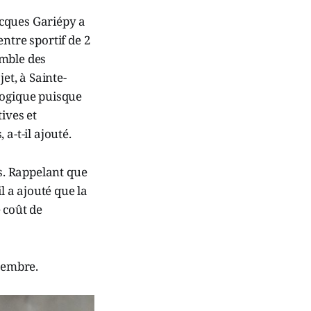
acques Gariépy a
ntre sportif de 2
emble des
et, à Sainte-
logique puisque
ives et
a-t-il ajouté.
ts. Rappelant que
l a ajouté que la
 coût de
ptembre.