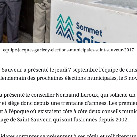
equipe-jacques-garieoy-elections-municipales-saint-sauveur-2017
-Sauveur a présenté le jeudi 7 septembre l'équipe de conse
u lendemain des prochaines élections municipales, le 5 n
 il a présenté le conseiller Normand Leroux, qui sollicite 
 et siège donc depuis une trentaine d'années. Les premi
à l'époque où existaient côte à côte deux conseils munic
llage de Saint-Sauveur, qui sont fusionnés depuis 2002.
dates sortantes se présentent à ses côtés et sollicitent 