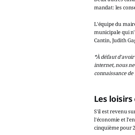
mandat: les conse
L'équipe du mair
municipale qui n'
Cantin, Judith G
*À défaut d'avoi
internet, nous ne 
connaissance de T
Les loisi
S'il est revenu su
l'économie et l'e
cinquième pour 20