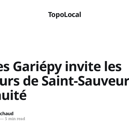
TopoLocal
s Gariépy invite les
urs de Saint-Sauveur
nuité
ichaud
—
5 min read