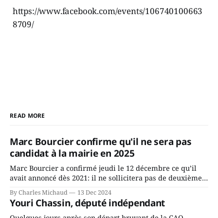
https://www.facebook.com/events/106740100663
8709/
READ MORE
Marc Bourcier confirme qu'il ne sera pas
candidat à la mairie en 2025
Marc Bourcier a confirmé jeudi le 12 décembre ce qu’il
avait annoncé dès 2021: il ne sollicitera pas de deuxième
mandat à titre de maire de Saint-Jérôme. Bourcier en a
By Charles Michaud
13 Dec 2024
fait l’annonce en s’adressant aux employés de la ville,
Youri Chassin, député indépendant
rassemblés en soirée pour leur traditionnel souper
Quelques jours après son départ bruyant de la CAQ,