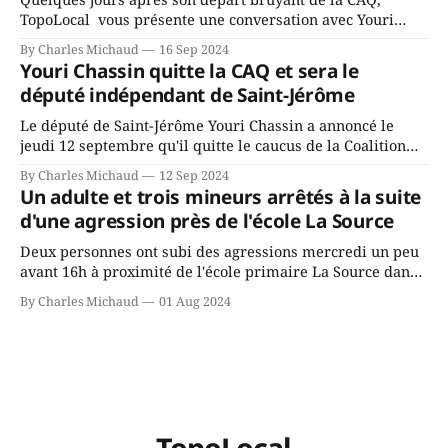
TopoLocal vous présente une conversation avec Youri
Chassin. Nous avons causé de sa décision. Y songeait-il
By Charles Michaud
16 Sep 2024
depuis longtemps? Sera-t-il candidat indépendant dans 2
Youri Chassin quitte la CAQ et sera le
ans? Joindrait-il un autre parti, par exemple les
député indépendant de Saint-Jérôme
conservateurs d’Éric Duhaime? Que lui
Le député de Saint-Jérôme Youri Chassin a annoncé le
jeudi 12 septembre qu'il quitte le caucus de la Coalition
Avenir Québec de François Legault parce qu'il est déçu du
By Charles Michaud
12 Sep 2024
gouvernement de la CAQ, surtout de son incapacité, qu'il
Un adulte et trois mineurs arrêtés à la suite
juge chronique, à offrir des
d'une agression près de l'école La Source
Deux personnes ont subi des agressions mercredi un peu
avant 16h à proximité de l'école primaire La Source dans
le secteur Bellefeuille de Saint-Jérôme. L'une de deux
By Charles Michaud
01 Aug 2024
victimes aurait été écrasée sous un véhicule et aspergée
de poivre de cayenne alors que la seconde, non
TopoLocal