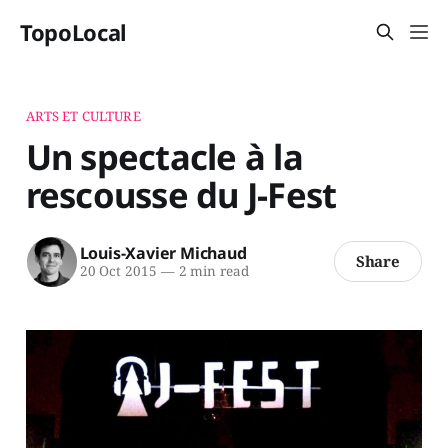
TopoLocal
ARTS ET CULTURE
Un spectacle à la
rescousse du J-Fest
Louis-Xavier Michaud
Share
20 Oct 2015
—
2 min read