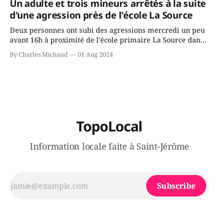
Un adulte et trois mineurs arrêtés à la suite
juge chronique, à offrir des
d'une agression près de l'école La Source
Deux personnes ont subi des agressions mercredi un peu
avant 16h à proximité de l'école primaire La Source dans
le secteur Bellefeuille de Saint-Jérôme. L'une de deux
By Charles Michaud
01 Aug 2024
victimes aurait été écrasée sous un véhicule et aspergée
de poivre de cayenne alors que la seconde, non
TopoLocal
Information locale faite à Saint-Jérôme
Subscribe