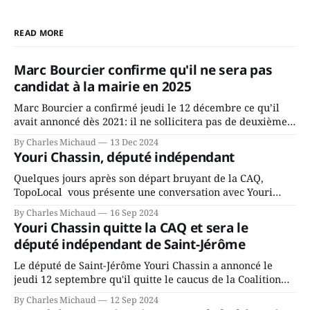
READ MORE
Marc Bourcier confirme qu'il ne sera pas
candidat à la mairie en 2025
Marc Bourcier a confirmé jeudi le 12 décembre ce qu’il
avait annoncé dès 2021: il ne sollicitera pas de deuxième
mandat à titre de maire de Saint-Jérôme. Bourcier en a
By Charles Michaud
13 Dec 2024
fait l’annonce en s’adressant aux employés de la ville,
Youri Chassin, député indépendant
rassemblés en soirée pour leur traditionnel souper
Quelques jours après son départ bruyant de la CAQ,
TopoLocal vous présente une conversation avec Youri
Chassin. Nous avons causé de sa décision. Y songeait-il
By Charles Michaud
16 Sep 2024
depuis longtemps? Sera-t-il candidat indépendant dans 2
Youri Chassin quitte la CAQ et sera le
ans? Joindrait-il un autre parti, par exemple les
député indépendant de Saint-Jérôme
conservateurs d’Éric Duhaime? Que lui
Le député de Saint-Jérôme Youri Chassin a annoncé le
jeudi 12 septembre qu'il quitte le caucus de la Coalition
Avenir Québec de François Legault parce qu'il est déçu du
By Charles Michaud
12 Sep 2024
gouvernement de la CAQ, surtout de son incapacité, qu'il