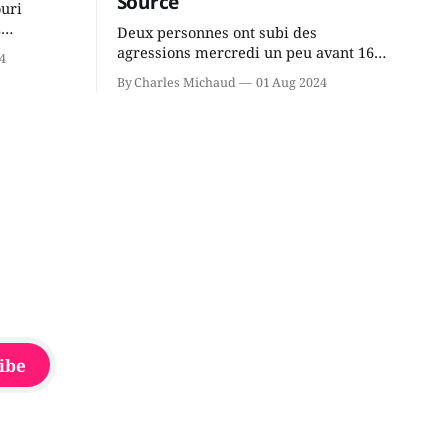
Source
ouri
2
Deux personnes ont subi des
cus de la
agressions mercredi un peu avant 16h
4
rançois
à proximité de l'école primaire La
By Charles Michaud
01 Aug 2024
du
Source dans le secteur Bellefeuille de
tout de
Saint-Jérôme. L'une de deux victimes
onique, à
aurait été écrasée sous un véhicule et
aspergée de poivre de cayenne alors
que la seconde, non
ibe