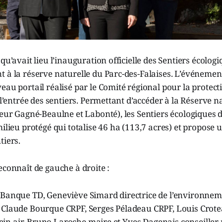
qu’avait lieu l’inauguration officielle des Sentiers écologi
 à la réserve naturelle du Parc-des-Falaises. L’événemen
eau portail réalisé par le Comité régional pour la protecti
 l’entrée des sentiers. Permettant d’accéder à la Réserve n
teur Gagné-Beaulne et Labonté), les Sentiers écologiques 
milieu protégé qui totalise 46 ha (113,7 acres) et propose 
tiers.
econnaît de gauche à droite :
 Banque TD, Geneviève Simard directrice de l’environneme
 Claude Bourque CRPF, Serges Péladeau CRPF, Louis Crote
 plein air, Bruno Laroche maire et Yves Dagenais conseiller