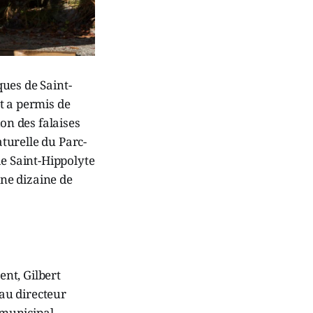
ques de Saint-
t a permis de
on des falaises
aturelle du Parc-
de Saint-Hippolyte
une dizaine de
nt, Gilbert
au directeur
 municipal.