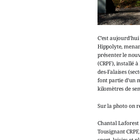
C’est aujourd’hui 
Hippolyte, menant
présenter le nouv
(CRPF), installé à
des-Falaises (sec
font partie d’un 
kilomètres de sen
Sur la photo on r
Chantal Laforest
Tousignant CRPF,
sport, loisirs et