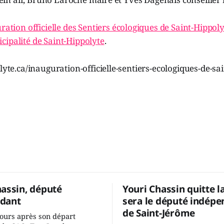
ration officielle des Sentiers écologiques de Saint-Hippol
cipalité de Saint-Hippolyte
.
olyte.ca/inauguration-officielle-sentiers-ecologiques-de-sa
hassin, député
Youri Chassin quitte l
dant
sera le député indépe
de Saint-Jérôme
ours après son départ