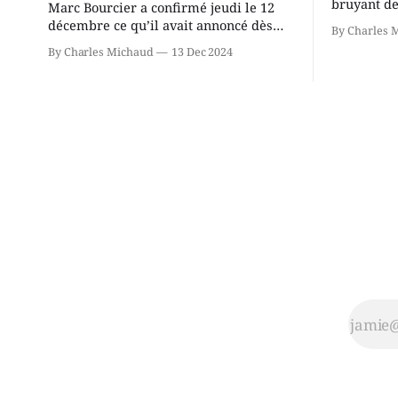
bruyant de
Marc Bourcier a confirmé jeudi le 12
présente u
décembre ce qu’il avait annoncé dès
By Charles 
Chassin. N
2021: il ne sollicitera pas de deuxième
By Charles Michaud
13 Dec 2024
décision. Y
mandat à titre de maire de Saint-
longtemps?
Jérôme. Bourcier en a fait l’annonce en
indépendan
s’adressant aux employés de la ville,
autre part
rassemblés en soirée pour leur
conservate
traditionnel souper