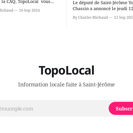
 la CAQ, TopoLocal vous
Le député de Saint-Jérôme Y
ne conversation avec Youri
Chassin a annoncé le jeudi 1
Michaud
16 Sep 2024
ous avons causé de sa
septembre qu'il quitte le cau
By Charles Michaud
12 Sep 202
 songeait-il depuis
Coalition Avenir Québec de F
 Sera-t-il candidat
Legault parce qu'il est déçu 
t dans 2 ans? Joindrait-il un
gouvernement de la CAQ, sur
i, par exemple les
son incapacité, qu'il juge chr
urs d’Éric Duhaime? Que lui
offrir des
TopoLocal
Information locale faite à Saint-Jérôme
Subscr