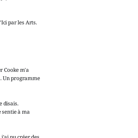
Ici par les Arts.
fer Cooke m'a
es. Un programme
 disais.
e sentie à ma
 j'ai pu créer des