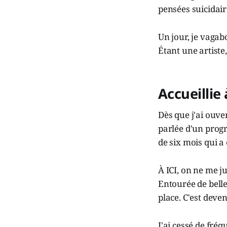
pensées suicidair
Un jour, je vagabo
Étant une artiste,
Accueillie
Dès que j'ai ouver
parlée d'un prog
de six mois qui a
À ICI, on ne me ju
Entourée de bell
place. C'est dev
J'ai cessé de fréq