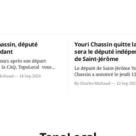
hassin, député
Youri Chassin quitte l
dant
sera le député indépe
de Saint-Jérôme
ours après son départ
 la CAQ, TopoLocal vous
Le député de Saint-Jérôme Y
ne conversation avec Youri
Chassin a annoncé le jeudi 1
Michaud
16 Sep 2024
ous avons causé de sa
septembre qu'il quitte le cau
By Charles Michaud
12 Sep 202
 songeait-il depuis
Coalition Avenir Québec de F
 Sera-t-il candidat
Legault parce qu'il est déçu 
t dans 2 ans? Joindrait-il un
gouvernement de la CAQ, sur
i, par exemple les
son incapacité, qu'il juge chr
urs d’Éric Duhaime? Que lui
offrir des