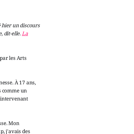
 hier un discours
 dit-elle.
La
par les Arts
unesse. À 17 ans,
is comme un
d'intervenant
esse. Mon
, j'avais des