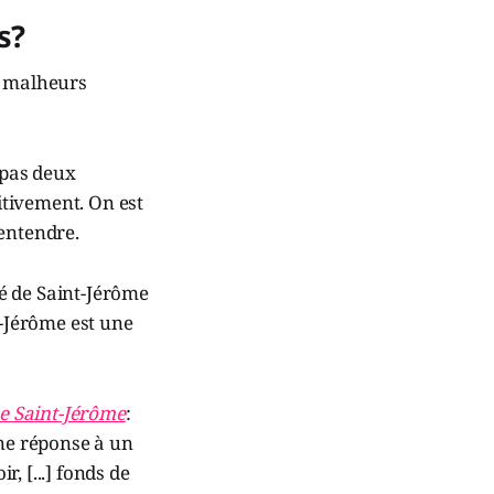
s?
s malheurs
a pas deux
itivement. On est
 entendre.
é de Saint-Jérôme
t-Jérôme est une
e Saint-Jérôme
:
une réponse à un
r, [...] fonds de