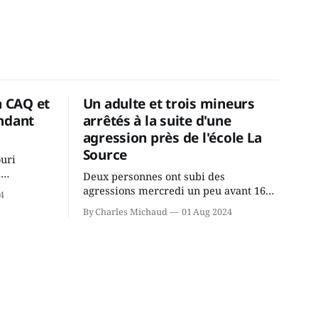
a CAQ et
Un adulte et trois mineurs
ndant
arrêtés à la suite d'une
agression près de l'école La
Source
ouri
2
Deux personnes ont subi des
cus de la
agressions mercredi un peu avant 16h
4
rançois
à proximité de l'école primaire La
By Charles Michaud
01 Aug 2024
du
Source dans le secteur Bellefeuille de
tout de
Saint-Jérôme. L'une de deux victimes
onique, à
aurait été écrasée sous un véhicule et
aspergée de poivre de cayenne alors
que la seconde, non