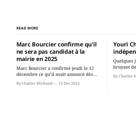
READ MORE
Marc Bourcier confirme qu'il
Youri C
ne sera pas candidat à la
indépen
mairie en 2025
Quelques j
bruyant de
Marc Bourcier a confirmé jeudi le 12
présente u
décembre ce qu’il avait annoncé dès
By Charles 
Chassin. N
2021: il ne sollicitera pas de deuxième
By Charles Michaud
13 Dec 2024
décision. Y
mandat à titre de maire de Saint-
longtemps?
Jérôme. Bourcier en a fait l’annonce en
indépendan
s’adressant aux employés de la ville,
autre part
rassemblés en soirée pour leur
conservate
traditionnel souper