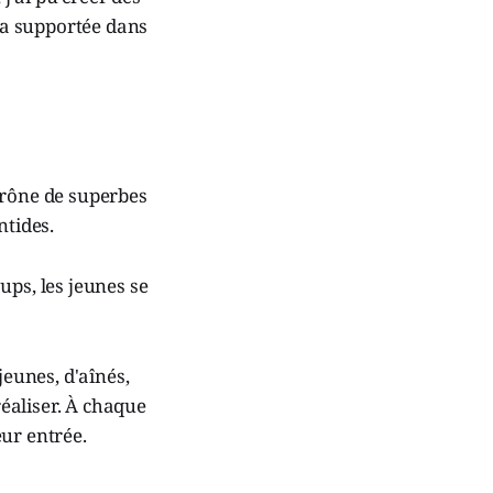
m'a supportée dans
prône de superbes
ntides.
ups, les jeunes se
jeunes, d'aînés,
réaliser. À chaque
eur entrée.