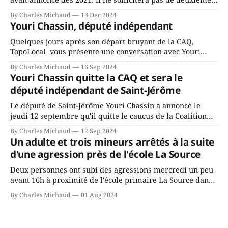
mandat à titre de maire de Saint-Jérôme. Bourcier en a
By Charles Michaud
13 Dec 2024
fait l’annonce en s’adressant aux employés de la ville,
Youri Chassin, député indépendant
rassemblés en soirée pour leur traditionnel souper
Quelques jours après son départ bruyant de la CAQ,
TopoLocal vous présente une conversation avec Youri
Chassin. Nous avons causé de sa décision. Y songeait-il
By Charles Michaud
16 Sep 2024
depuis longtemps? Sera-t-il candidat indépendant dans 2
Youri Chassin quitte la CAQ et sera le
ans? Joindrait-il un autre parti, par exemple les
député indépendant de Saint-Jérôme
conservateurs d’Éric Duhaime? Que lui
Le député de Saint-Jérôme Youri Chassin a annoncé le
jeudi 12 septembre qu'il quitte le caucus de la Coalition
Avenir Québec de François Legault parce qu'il est déçu du
By Charles Michaud
12 Sep 2024
gouvernement de la CAQ, surtout de son incapacité, qu'il
Un adulte et trois mineurs arrêtés à la suite
juge chronique, à offrir des
d'une agression près de l'école La Source
Deux personnes ont subi des agressions mercredi un peu
avant 16h à proximité de l'école primaire La Source dans
le secteur Bellefeuille de Saint-Jérôme. L'une de deux
By Charles Michaud
01 Aug 2024
victimes aurait été écrasée sous un véhicule et aspergée
de poivre de cayenne alors que la seconde, non