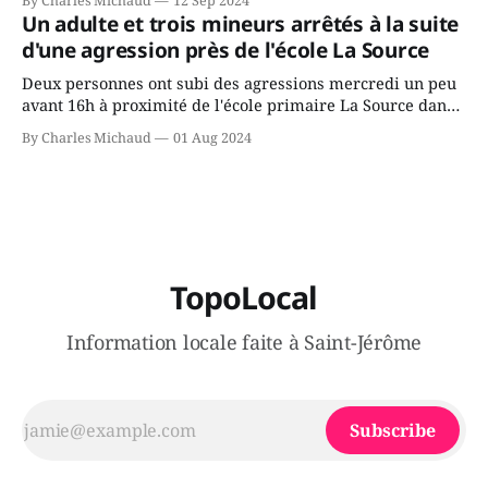
By Charles Michaud
12 Sep 2024
gouvernement de la CAQ, surtout de son incapacité, qu'il
Un adulte et trois mineurs arrêtés à la suite
juge chronique, à offrir des
d'une agression près de l'école La Source
Deux personnes ont subi des agressions mercredi un peu
avant 16h à proximité de l'école primaire La Source dans
le secteur Bellefeuille de Saint-Jérôme. L'une de deux
By Charles Michaud
01 Aug 2024
victimes aurait été écrasée sous un véhicule et aspergée
de poivre de cayenne alors que la seconde, non
TopoLocal
Information locale faite à Saint-Jérôme
Subscribe