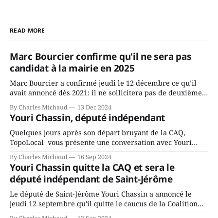
READ MORE
Marc Bourcier confirme qu'il ne sera pas
candidat à la mairie en 2025
Marc Bourcier a confirmé jeudi le 12 décembre ce qu’il
avait annoncé dès 2021: il ne sollicitera pas de deuxième
mandat à titre de maire de Saint-Jérôme. Bourcier en a
By Charles Michaud
13 Dec 2024
fait l’annonce en s’adressant aux employés de la ville,
Youri Chassin, député indépendant
rassemblés en soirée pour leur traditionnel souper
Quelques jours après son départ bruyant de la CAQ,
TopoLocal vous présente une conversation avec Youri
Chassin. Nous avons causé de sa décision. Y songeait-il
By Charles Michaud
16 Sep 2024
depuis longtemps? Sera-t-il candidat indépendant dans 2
Youri Chassin quitte la CAQ et sera le
ans? Joindrait-il un autre parti, par exemple les
député indépendant de Saint-Jérôme
conservateurs d’Éric Duhaime? Que lui
Le député de Saint-Jérôme Youri Chassin a annoncé le
jeudi 12 septembre qu'il quitte le caucus de la Coalition
Avenir Québec de François Legault parce qu'il est déçu du