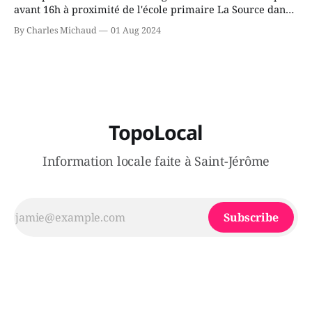
avant 16h à proximité de l'école primaire La Source dans
le secteur Bellefeuille de Saint-Jérôme. L'une de deux
By Charles Michaud
01 Aug 2024
victimes aurait été écrasée sous un véhicule et aspergée
de poivre de cayenne alors que la seconde, non
TopoLocal
Information locale faite à Saint-Jérôme
Subscribe