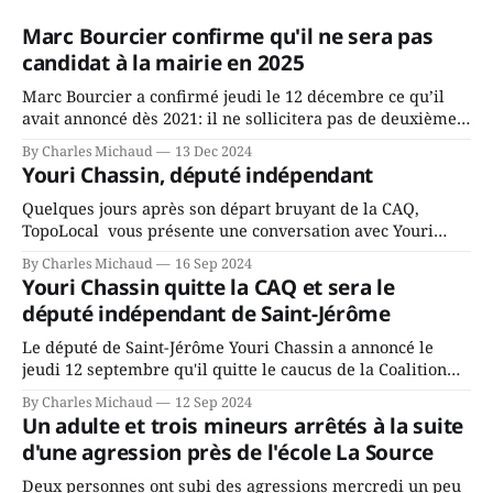
Marc Bourcier confirme qu'il ne sera pas
candidat à la mairie en 2025
Marc Bourcier a confirmé jeudi le 12 décembre ce qu’il
avait annoncé dès 2021: il ne sollicitera pas de deuxième
mandat à titre de maire de Saint-Jérôme. Bourcier en a
By Charles Michaud
13 Dec 2024
fait l’annonce en s’adressant aux employés de la ville,
Youri Chassin, député indépendant
rassemblés en soirée pour leur traditionnel souper
Quelques jours après son départ bruyant de la CAQ,
TopoLocal vous présente une conversation avec Youri
Chassin. Nous avons causé de sa décision. Y songeait-il
By Charles Michaud
16 Sep 2024
depuis longtemps? Sera-t-il candidat indépendant dans 2
Youri Chassin quitte la CAQ et sera le
ans? Joindrait-il un autre parti, par exemple les
député indépendant de Saint-Jérôme
conservateurs d’Éric Duhaime? Que lui
Le député de Saint-Jérôme Youri Chassin a annoncé le
jeudi 12 septembre qu'il quitte le caucus de la Coalition
Avenir Québec de François Legault parce qu'il est déçu du
By Charles Michaud
12 Sep 2024
gouvernement de la CAQ, surtout de son incapacité, qu'il
Un adulte et trois mineurs arrêtés à la suite
juge chronique, à offrir des
d'une agression près de l'école La Source
Deux personnes ont subi des agressions mercredi un peu