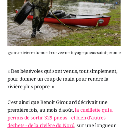
gym-x-riviere-du-nord-corvee-nettoyage-pneus-saint-jerome
« Des bénévoles qui sont venus, tout simplement,
pour donner un coup de main pour rendre la
rivière plus propre. »
C'est ainsi que Benoit Girouard décrivait une
première fois, au mois d'août,
la cueillette qui a
permis de sortir 329 pneus - et bien d'autres
déchets - de la rivière du Nord
, sur une longueur