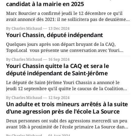
candidat à la mairie en 2025
Marc Bourcier a confirmé jeudi le 12 décembre ce qu’il
avait annoncé dès 2021: il ne sollicitera pas de deuxième
mandat à titre de maire de Saint-Jérôme. Bourcier en a
By Charles Michaud
13 Dec 2024
fait l’annonce en s’adressant aux employés de la ville,
Youri Chassin, député indépendant
rassemblés en soirée pour leur traditionnel souper
Quelques jours après son départ bruyant de la CAQ,
TopoLocal vous présente une conversation avec Youri
Chassin. Nous avons causé de sa décision. Y songeait-il
By Charles Michaud
16 Sep 2024
depuis longtemps? Sera-t-il candidat indépendant dans 2
Youri Chassin quitte la CAQ et sera le
ans? Joindrait-il un autre parti, par exemple les
député indépendant de Saint-Jérôme
conservateurs d’Éric Duhaime? Que lui
Le député de Saint-Jérôme Youri Chassin a annoncé le
jeudi 12 septembre qu'il quitte le caucus de la Coalition
Avenir Québec de François Legault parce qu'il est déçu du
By Charles Michaud
12 Sep 2024
gouvernement de la CAQ, surtout de son incapacité, qu'il
Un adulte et trois mineurs arrêtés à la suite
juge chronique, à offrir des
d'une agression près de l'école La Source
Deux personnes ont subi des agressions mercredi un peu
avant 16h à proximité de l'école primaire La Source dans
le secteur Bellefeuille de Saint-Jérôme. L'une de deux
By Charles Michaud
01 Aug 2024