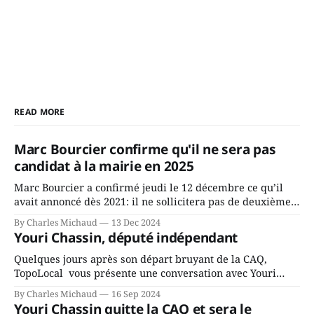
READ MORE
Marc Bourcier confirme qu'il ne sera pas
candidat à la mairie en 2025
Marc Bourcier a confirmé jeudi le 12 décembre ce qu’il
avait annoncé dès 2021: il ne sollicitera pas de deuxième
mandat à titre de maire de Saint-Jérôme. Bourcier en a
By Charles Michaud
13 Dec 2024
fait l’annonce en s’adressant aux employés de la ville,
Youri Chassin, député indépendant
rassemblés en soirée pour leur traditionnel souper
Quelques jours après son départ bruyant de la CAQ,
TopoLocal vous présente une conversation avec Youri
Chassin. Nous avons causé de sa décision. Y songeait-il
By Charles Michaud
16 Sep 2024
depuis longtemps? Sera-t-il candidat indépendant dans 2
Youri Chassin quitte la CAQ et sera le