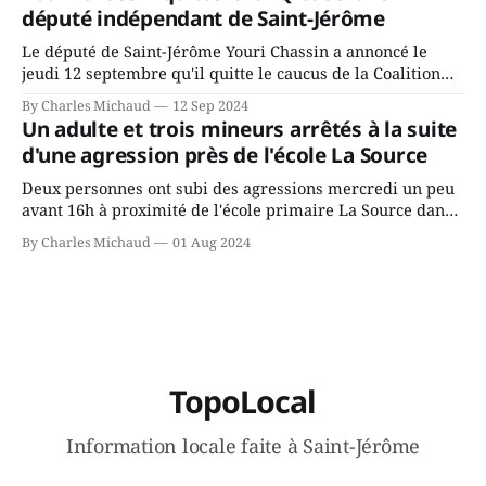
ans? Joindrait-il un autre parti, par exemple les
député indépendant de Saint-Jérôme
conservateurs d’Éric Duhaime? Que lui
Le député de Saint-Jérôme Youri Chassin a annoncé le
jeudi 12 septembre qu'il quitte le caucus de la Coalition
Avenir Québec de François Legault parce qu'il est déçu du
By Charles Michaud
12 Sep 2024
gouvernement de la CAQ, surtout de son incapacité, qu'il
Un adulte et trois mineurs arrêtés à la suite
juge chronique, à offrir des
d'une agression près de l'école La Source
Deux personnes ont subi des agressions mercredi un peu
avant 16h à proximité de l'école primaire La Source dans
le secteur Bellefeuille de Saint-Jérôme. L'une de deux
By Charles Michaud
01 Aug 2024
victimes aurait été écrasée sous un véhicule et aspergée
de poivre de cayenne alors que la seconde, non
TopoLocal
Information locale faite à Saint-Jérôme