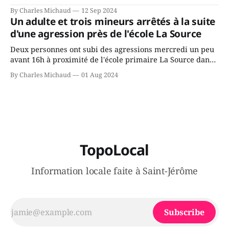
Avenir Québec de François Legault parce qu'il est déçu du
By Charles Michaud
12 Sep 2024
gouvernement de la CAQ, surtout de son incapacité, qu'il
Un adulte et trois mineurs arrêtés à la suite
juge chronique, à offrir des
d'une agression près de l'école La Source
Deux personnes ont subi des agressions mercredi un peu
avant 16h à proximité de l'école primaire La Source dans
le secteur Bellefeuille de Saint-Jérôme. L'une de deux
By Charles Michaud
01 Aug 2024
victimes aurait été écrasée sous un véhicule et aspergée
de poivre de cayenne alors que la seconde, non
TopoLocal
Information locale faite à Saint-Jérôme
Subscribe