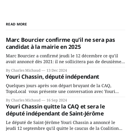
READ MORE
Marc Bourcier confirme qu'il ne sera pas
candidat à la mairie en 2025
Marc Bourcier a confirmé jeudi le 12 décembre ce qu’il
avait annoncé dès 2021: il ne sollicitera pas de deuxième
mandat à titre de maire de Saint-Jérôme. Bourcier en a
By Charles Michaud
13 Dec 2024
fait l’annonce en s’adressant aux employés de la ville,
Youri Chassin, député indépendant
rassemblés en soirée pour leur traditionnel souper
Quelques jours après son départ bruyant de la CAQ,
TopoLocal vous présente une conversation avec Youri
Chassin. Nous avons causé de sa décision. Y songeait-il
By Charles Michaud
16 Sep 2024
depuis longtemps? Sera-t-il candidat indépendant dans 2
Youri Chassin quitte la CAQ et sera le
ans? Joindrait-il un autre parti, par exemple les
député indépendant de Saint-Jérôme
conservateurs d’Éric Duhaime? Que lui
Le député de Saint-Jérôme Youri Chassin a annoncé le
jeudi 12 septembre qu'il quitte le caucus de la Coalition