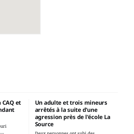
a CAQ et
Un adulte et trois mineurs
ndant
arrêtés à la suite d'une
agression près de l'école La
Source
ouri
2
Deux personnes ont subi des