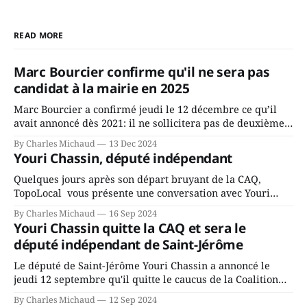
READ MORE
Marc Bourcier confirme qu'il ne sera pas
candidat à la mairie en 2025
Marc Bourcier a confirmé jeudi le 12 décembre ce qu’il
avait annoncé dès 2021: il ne sollicitera pas de deuxième
mandat à titre de maire de Saint-Jérôme. Bourcier en a
By Charles Michaud
13 Dec 2024
fait l’annonce en s’adressant aux employés de la ville,
Youri Chassin, député indépendant
rassemblés en soirée pour leur traditionnel souper
Quelques jours après son départ bruyant de la CAQ,
TopoLocal vous présente une conversation avec Youri
Chassin. Nous avons causé de sa décision. Y songeait-il
By Charles Michaud
16 Sep 2024
depuis longtemps? Sera-t-il candidat indépendant dans 2
Youri Chassin quitte la CAQ et sera le
ans? Joindrait-il un autre parti, par exemple les
député indépendant de Saint-Jérôme
conservateurs d’Éric Duhaime? Que lui
Le député de Saint-Jérôme Youri Chassin a annoncé le
jeudi 12 septembre qu'il quitte le caucus de la Coalition
Avenir Québec de François Legault parce qu'il est déçu du
By Charles Michaud
12 Sep 2024
gouvernement de la CAQ, surtout de son incapacité, qu'il