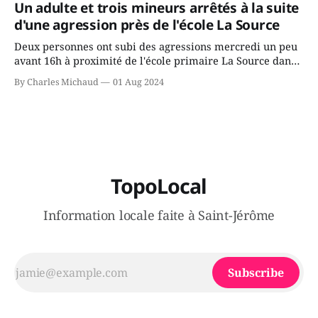
Un adulte et trois mineurs arrêtés à la suite
juge chronique, à offrir des
d'une agression près de l'école La Source
Deux personnes ont subi des agressions mercredi un peu
avant 16h à proximité de l'école primaire La Source dans
le secteur Bellefeuille de Saint-Jérôme. L'une de deux
By Charles Michaud
01 Aug 2024
victimes aurait été écrasée sous un véhicule et aspergée
de poivre de cayenne alors que la seconde, non
TopoLocal
Information locale faite à Saint-Jérôme
Subscribe