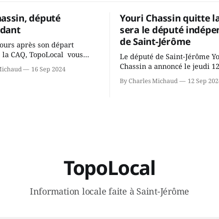
hassin, député
Youri Chassin quitte l
dant
sera le député indépe
de Saint-Jérôme
ours après son départ
 la CAQ, TopoLocal vous
Le député de Saint-Jérôme Y
ne conversation avec Youri
Chassin a annoncé le jeudi 1
Michaud
16 Sep 2024
ous avons causé de sa
septembre qu'il quitte le cau
By Charles Michaud
12 Sep 202
 songeait-il depuis
Coalition Avenir Québec de F
 Sera-t-il candidat
Legault parce qu'il est déçu 
t dans 2 ans? Joindrait-il un
gouvernement de la CAQ, sur
i, par exemple les
son incapacité, qu'il juge chr
urs d’Éric Duhaime? Que lui
offrir des
TopoLocal
Information locale faite à Saint-Jérôme