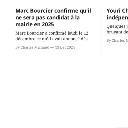
Marc Bourcier confirme qu'il
Youri C
ne sera pas candidat à la
indépen
mairie en 2025
Quelques j
bruyant de
Marc Bourcier a confirmé jeudi le 12
présente u
décembre ce qu’il avait annoncé dès
By Charles 
Chassin. N
2021: il ne sollicitera pas de deuxième
By Charles Michaud
13 Dec 2024
décision. Y
mandat à titre de maire de Saint-
longtemps?
Jérôme. Bourcier en a fait l’annonce en
indépendan
s’adressant aux employés de la ville,
autre part
rassemblés en soirée pour leur
conservate
traditionnel souper