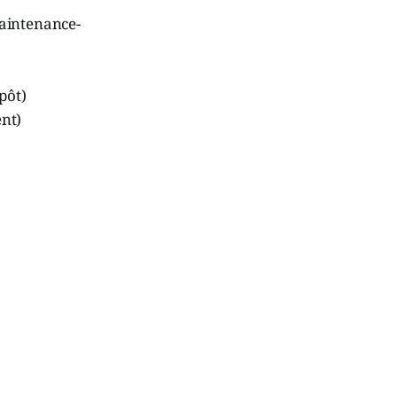
Maintenance-
pôt)
nt)