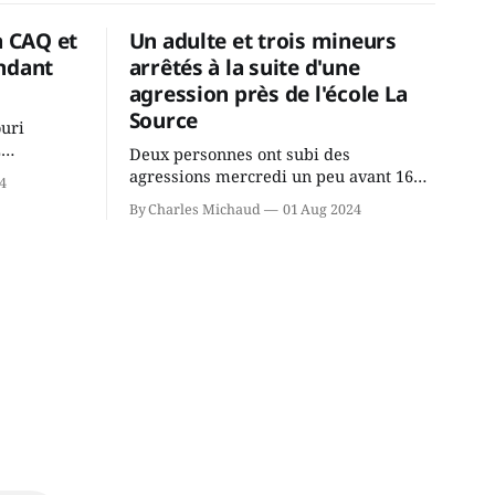
a CAQ et
Un adulte et trois mineurs
ndant
arrêtés à la suite d'une
agression près de l'école La
Source
ouri
2
Deux personnes ont subi des
cus de la
agressions mercredi un peu avant 16h
4
rançois
à proximité de l'école primaire La
By Charles Michaud
01 Aug 2024
du
Source dans le secteur Bellefeuille de
tout de
Saint-Jérôme. L'une de deux victimes
onique, à
aurait été écrasée sous un véhicule et
aspergée de poivre de cayenne alors
que la seconde, non