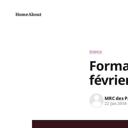
Home
About
TOPOS
Format
févrie
MRC des P
22 Jan 2018