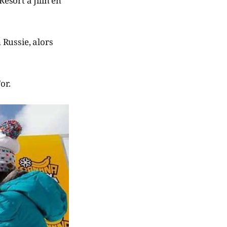
esort à Jilin en
 Russie, alors
or.