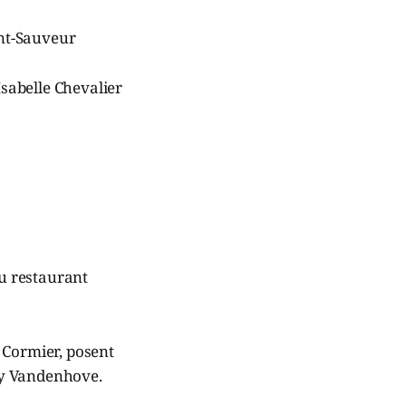
int-Sauveur
Isabelle Chevalier
u restaurant
 Cormier, posent
uy Vandenhove.