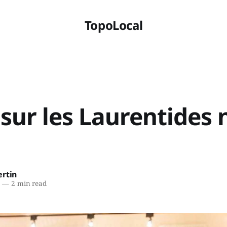
TopoLocal
sur les Laurentides 
ertin
7
—
2 min read