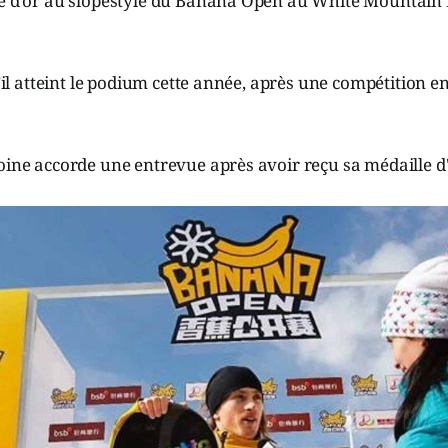
le d’or au slopestyle du Banana Open au White Mountain R
u’il atteint le podium cette année, après une compétition en
oine accorde une entrevue après avoir reçu sa médaille d'