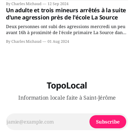
Avenir Québec de François Legault parce qu'il est déçu du
By Charles Michaud
12 Sep 2024
gouvernement de la CAQ, surtout de son incapacité, qu'il
Un adulte et trois mineurs arrêtés à la suite
juge chronique, à offrir des
d'une agression près de l'école La Source
Deux personnes ont subi des agressions mercredi un peu
avant 16h à proximité de l'école primaire La Source dans
le secteur Bellefeuille de Saint-Jérôme. L'une de deux
By Charles Michaud
01 Aug 2024
victimes aurait été écrasée sous un véhicule et aspergée
de poivre de cayenne alors que la seconde, non
TopoLocal
Information locale faite à Saint-Jérôme
Subscribe