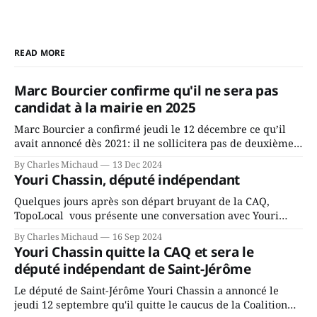
READ MORE
Marc Bourcier confirme qu'il ne sera pas
candidat à la mairie en 2025
Marc Bourcier a confirmé jeudi le 12 décembre ce qu’il
avait annoncé dès 2021: il ne sollicitera pas de deuxième
mandat à titre de maire de Saint-Jérôme. Bourcier en a
By Charles Michaud
13 Dec 2024
fait l’annonce en s’adressant aux employés de la ville,
Youri Chassin, député indépendant
rassemblés en soirée pour leur traditionnel souper
Quelques jours après son départ bruyant de la CAQ,
TopoLocal vous présente une conversation avec Youri
Chassin. Nous avons causé de sa décision. Y songeait-il
By Charles Michaud
16 Sep 2024
depuis longtemps? Sera-t-il candidat indépendant dans 2
Youri Chassin quitte la CAQ et sera le
ans? Joindrait-il un autre parti, par exemple les
député indépendant de Saint-Jérôme
conservateurs d’Éric Duhaime? Que lui
Le député de Saint-Jérôme Youri Chassin a annoncé le
jeudi 12 septembre qu'il quitte le caucus de la Coalition