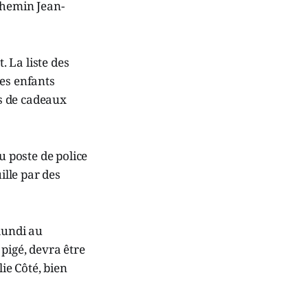
chemin Jean-
 La liste des
ces enfants
s de cadeaux
u poste de police
ille par des
lundi au
pigé, devra être
lie Côté, bien