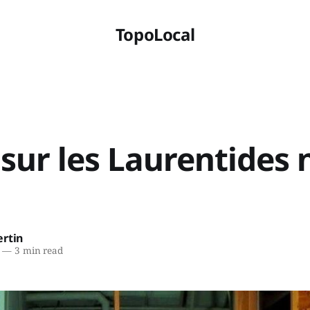
TopoLocal
sur les Laurentides 
ertin
—
3 min read