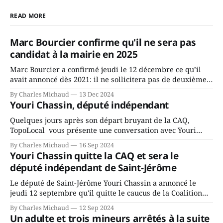
READ MORE
Marc Bourcier confirme qu'il ne sera pas
candidat à la mairie en 2025
Marc Bourcier a confirmé jeudi le 12 décembre ce qu’il
avait annoncé dès 2021: il ne sollicitera pas de deuxième
mandat à titre de maire de Saint-Jérôme. Bourcier en a
By Charles Michaud
13 Dec 2024
fait l’annonce en s’adressant aux employés de la ville,
Youri Chassin, député indépendant
rassemblés en soirée pour leur traditionnel souper
Quelques jours après son départ bruyant de la CAQ,
TopoLocal vous présente une conversation avec Youri
Chassin. Nous avons causé de sa décision. Y songeait-il
By Charles Michaud
16 Sep 2024
depuis longtemps? Sera-t-il candidat indépendant dans 2
Youri Chassin quitte la CAQ et sera le
ans? Joindrait-il un autre parti, par exemple les
député indépendant de Saint-Jérôme
conservateurs d’Éric Duhaime? Que lui
Le député de Saint-Jérôme Youri Chassin a annoncé le
jeudi 12 septembre qu'il quitte le caucus de la Coalition
Avenir Québec de François Legault parce qu'il est déçu du
By Charles Michaud
12 Sep 2024
gouvernement de la CAQ, surtout de son incapacité, qu'il
Un adulte et trois mineurs arrêtés à la suite
juge chronique, à offrir des