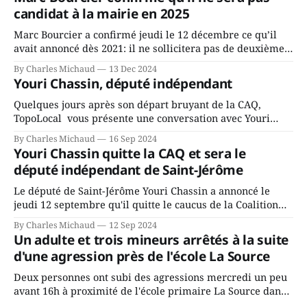
candidat à la mairie en 2025
Marc Bourcier a confirmé jeudi le 12 décembre ce qu’il
avait annoncé dès 2021: il ne sollicitera pas de deuxième
mandat à titre de maire de Saint-Jérôme. Bourcier en a
By Charles Michaud
13 Dec 2024
fait l’annonce en s’adressant aux employés de la ville,
Youri Chassin, député indépendant
rassemblés en soirée pour leur traditionnel souper
Quelques jours après son départ bruyant de la CAQ,
TopoLocal vous présente une conversation avec Youri
Chassin. Nous avons causé de sa décision. Y songeait-il
By Charles Michaud
16 Sep 2024
depuis longtemps? Sera-t-il candidat indépendant dans 2
Youri Chassin quitte la CAQ et sera le
ans? Joindrait-il un autre parti, par exemple les
député indépendant de Saint-Jérôme
conservateurs d’Éric Duhaime? Que lui
Le député de Saint-Jérôme Youri Chassin a annoncé le
jeudi 12 septembre qu'il quitte le caucus de la Coalition
Avenir Québec de François Legault parce qu'il est déçu du
By Charles Michaud
12 Sep 2024
gouvernement de la CAQ, surtout de son incapacité, qu'il
Un adulte et trois mineurs arrêtés à la suite
juge chronique, à offrir des
d'une agression près de l'école La Source
Deux personnes ont subi des agressions mercredi un peu
avant 16h à proximité de l'école primaire La Source dans
le secteur Bellefeuille de Saint-Jérôme. L'une de deux