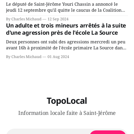
Le député de Saint-Jérôme Youri Chassin a annoncé le
jeudi 12 septembre qu'il quitte le caucus de la Coalition
Avenir Québec de François Legault parce qu'il est déçu du
By Charles Michaud
12 Sep 2024
gouvernement de la CAQ, surtout de son incapacité, qu'il
Un adulte et trois mineurs arrêtés à la suite
juge chronique, à offrir des
d'une agression près de l'école La Source
Deux personnes ont subi des agressions mercredi un peu
avant 16h à proximité de l'école primaire La Source dans
le secteur Bellefeuille de Saint-Jérôme. L'une de deux
By Charles Michaud
01 Aug 2024
victimes aurait été écrasée sous un véhicule et aspergée
de poivre de cayenne alors que la seconde, non
TopoLocal
Information locale faite à Saint-Jérôme