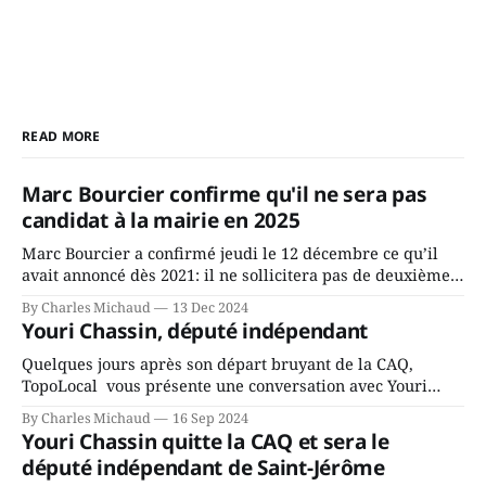
READ MORE
Marc Bourcier confirme qu'il ne sera pas
candidat à la mairie en 2025
Marc Bourcier a confirmé jeudi le 12 décembre ce qu’il
avait annoncé dès 2021: il ne sollicitera pas de deuxième
mandat à titre de maire de Saint-Jérôme. Bourcier en a
By Charles Michaud
13 Dec 2024
fait l’annonce en s’adressant aux employés de la ville,
Youri Chassin, député indépendant
rassemblés en soirée pour leur traditionnel souper
Quelques jours après son départ bruyant de la CAQ,
TopoLocal vous présente une conversation avec Youri
Chassin. Nous avons causé de sa décision. Y songeait-il
By Charles Michaud
16 Sep 2024
depuis longtemps? Sera-t-il candidat indépendant dans 2
Youri Chassin quitte la CAQ et sera le
ans? Joindrait-il un autre parti, par exemple les
député indépendant de Saint-Jérôme
conservateurs d’Éric Duhaime? Que lui