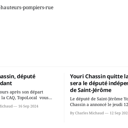
hassin, député
Youri Chassin quitte l
dant
sera le député indépe
de Saint-Jérôme
ours après son départ
 la CAQ, TopoLocal vous
Le député de Saint-Jérôme Y
ne conversation avec Youri
Chassin a annoncé le jeudi 1
Michaud
16 Sep 2024
ous avons causé de sa
septembre qu'il quitte le cau
By Charles Michaud
12 Sep 202
 songeait-il depuis
Coalition Avenir Québec de F
 Sera-t-il candidat
Legault parce qu'il est déçu 
t dans 2 ans? Joindrait-il un
gouvernement de la CAQ, sur