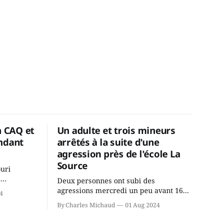
a CAQ et
Un adulte et trois mineurs
ndant
arrêtés à la suite d'une
agression près de l'école La
Source
ouri
2
Deux personnes ont subi des
cus de la
agressions mercredi un peu avant 16h
4
rançois
à proximité de l'école primaire La
By Charles Michaud
01 Aug 2024
du
Source dans le secteur Bellefeuille de
tout de