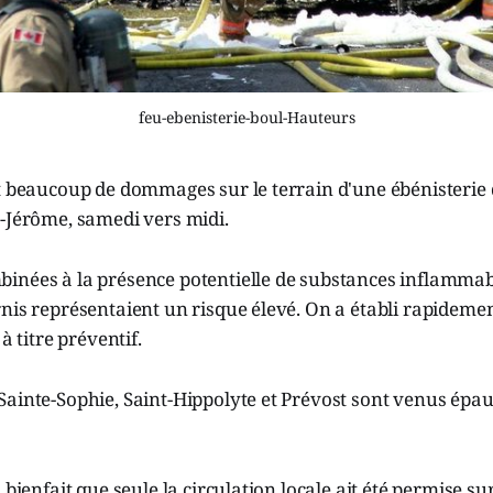
feu-ebenisterie-boul-Hauteurs
it beaucoup de dommages sur le terrain d'une ébénisterie
-Jérôme, samedi vers midi.
inées à la présence potentielle de substances inflammabl
nis représentaient un risque élevé. On a établi rapideme
à titre préventif.
ainte-Sophie, Saint-Hippolyte et Prévost sont venus épau
 bienfait que seule la circulation locale ait été permise s