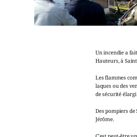
Un incendie a fa
Hauteurs, à Saint
Les flammes comb
laques ou des ver
de sécurité élargi 
Des pompiers de S
Jérôme.
C'est peut-être un