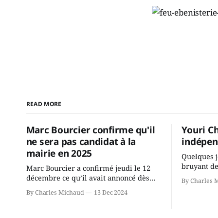
READ MORE
Marc Bourcier confirme qu'il
Youri C
ne sera pas candidat à la
indépen
mairie en 2025
Quelques j
bruyant de
Marc Bourcier a confirmé jeudi le 12
présente u
décembre ce qu’il avait annoncé dès
By Charles 
Chassin. N
2021: il ne sollicitera pas de deuxième
By Charles Michaud
13 Dec 2024
décision. Y
mandat à titre de maire de Saint-
longtemps?
Jérôme. Bourcier en a fait l’annonce en
indépendan
s’adressant aux employés de la ville,