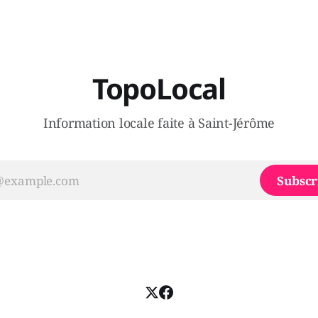
i, par exemple les
son incapacité, qu'il juge chr
urs d’Éric Duhaime? Que lui
offrir des
TopoLocal
Information locale faite à Saint-Jérôme
Subscr