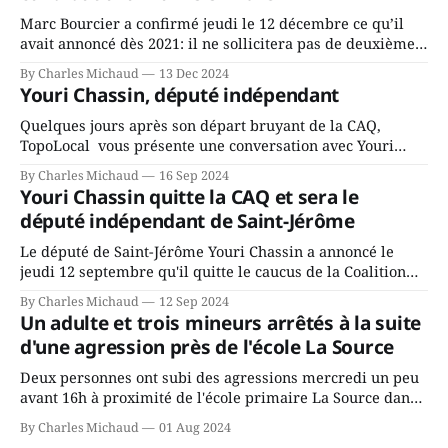
Marc Bourcier a confirmé jeudi le 12 décembre ce qu’il
avait annoncé dès 2021: il ne sollicitera pas de deuxième
mandat à titre de maire de Saint-Jérôme. Bourcier en a
By Charles Michaud
13 Dec 2024
fait l’annonce en s’adressant aux employés de la ville,
Youri Chassin, député indépendant
rassemblés en soirée pour leur traditionnel souper
Quelques jours après son départ bruyant de la CAQ,
TopoLocal vous présente une conversation avec Youri
Chassin. Nous avons causé de sa décision. Y songeait-il
By Charles Michaud
16 Sep 2024
depuis longtemps? Sera-t-il candidat indépendant dans 2
Youri Chassin quitte la CAQ et sera le
ans? Joindrait-il un autre parti, par exemple les
député indépendant de Saint-Jérôme
conservateurs d’Éric Duhaime? Que lui
Le député de Saint-Jérôme Youri Chassin a annoncé le
jeudi 12 septembre qu'il quitte le caucus de la Coalition
Avenir Québec de François Legault parce qu'il est déçu du
By Charles Michaud
12 Sep 2024
gouvernement de la CAQ, surtout de son incapacité, qu'il
Un adulte et trois mineurs arrêtés à la suite
juge chronique, à offrir des
d'une agression près de l'école La Source
Deux personnes ont subi des agressions mercredi un peu
avant 16h à proximité de l'école primaire La Source dans
le secteur Bellefeuille de Saint-Jérôme. L'une de deux
By Charles Michaud
01 Aug 2024
victimes aurait été écrasée sous un véhicule et aspergée