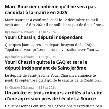
Marc Bourcier confirme qu'il ne sera pas
candidat à la mairie en 2025
Marc Bourcier a confirmé jeudi le 12 décembre ce qu’il
avait annoncé dès 2021: il ne sollicitera pas de deuxième
mandat à titre de maire de Saint-Jérôme. Bourcier en a
By Charles Michaud
13 Dec 2024
fait l’annonce en s’adressant aux employés de la ville,
Youri Chassin, député indépendant
rassemblés en soirée pour leur traditionnel souper
Quelques jours après son départ bruyant de la CAQ,
TopoLocal vous présente une conversation avec Youri
Chassin. Nous avons causé de sa décision. Y songeait-il
By Charles Michaud
16 Sep 2024
depuis longtemps? Sera-t-il candidat indépendant dans 2
Youri Chassin quitte la CAQ et sera le
ans? Joindrait-il un autre parti, par exemple les
député indépendant de Saint-Jérôme
conservateurs d’Éric Duhaime? Que lui
Le député de Saint-Jérôme Youri Chassin a annoncé le
jeudi 12 septembre qu'il quitte le caucus de la Coalition
Avenir Québec de François Legault parce qu'il est déçu du
By Charles Michaud
12 Sep 2024
gouvernement de la CAQ, surtout de son incapacité, qu'il
Un adulte et trois mineurs arrêtés à la suite
juge chronique, à offrir des
d'une agression près de l'école La Source
Deux personnes ont subi des agressions mercredi un peu