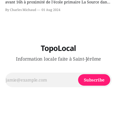
avant 16h à proximité de l'école primaire La Source dans
le secteur Bellefeuille de Saint-Jérôme. L'une de deux
By Charles Michaud
01 Aug 2024
victimes aurait été écrasée sous un véhicule et aspergée
de poivre de cayenne alors que la seconde, non
TopoLocal
Information locale faite à Saint-Jérôme
Subscribe