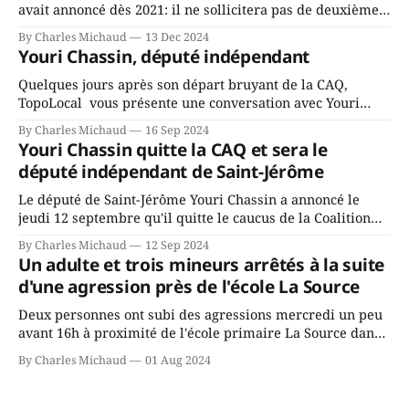
avait annoncé dès 2021: il ne sollicitera pas de deuxième
mandat à titre de maire de Saint-Jérôme. Bourcier en a
By Charles Michaud
13 Dec 2024
fait l’annonce en s’adressant aux employés de la ville,
Youri Chassin, député indépendant
rassemblés en soirée pour leur traditionnel souper
Quelques jours après son départ bruyant de la CAQ,
TopoLocal vous présente une conversation avec Youri
Chassin. Nous avons causé de sa décision. Y songeait-il
By Charles Michaud
16 Sep 2024
depuis longtemps? Sera-t-il candidat indépendant dans 2
Youri Chassin quitte la CAQ et sera le
ans? Joindrait-il un autre parti, par exemple les
député indépendant de Saint-Jérôme
conservateurs d’Éric Duhaime? Que lui
Le député de Saint-Jérôme Youri Chassin a annoncé le
jeudi 12 septembre qu'il quitte le caucus de la Coalition
Avenir Québec de François Legault parce qu'il est déçu du
By Charles Michaud
12 Sep 2024
gouvernement de la CAQ, surtout de son incapacité, qu'il
Un adulte et trois mineurs arrêtés à la suite
juge chronique, à offrir des
d'une agression près de l'école La Source
Deux personnes ont subi des agressions mercredi un peu
avant 16h à proximité de l'école primaire La Source dans
le secteur Bellefeuille de Saint-Jérôme. L'une de deux
By Charles Michaud
01 Aug 2024
victimes aurait été écrasée sous un véhicule et aspergée
de poivre de cayenne alors que la seconde, non