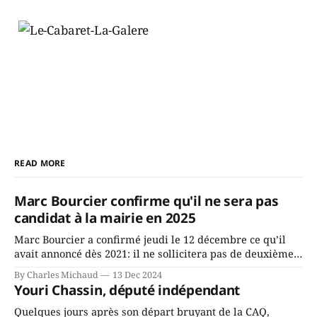
READ MORE
Marc Bourcier confirme qu'il ne sera pas
candidat à la mairie en 2025
Marc Bourcier a confirmé jeudi le 12 décembre ce qu’il
avait annoncé dès 2021: il ne sollicitera pas de deuxième
mandat à titre de maire de Saint-Jérôme. Bourcier en a
By Charles Michaud
13 Dec 2024
fait l’annonce en s’adressant aux employés de la ville,
Youri Chassin, député indépendant
rassemblés en soirée pour leur traditionnel souper
Quelques jours après son départ bruyant de la CAQ,