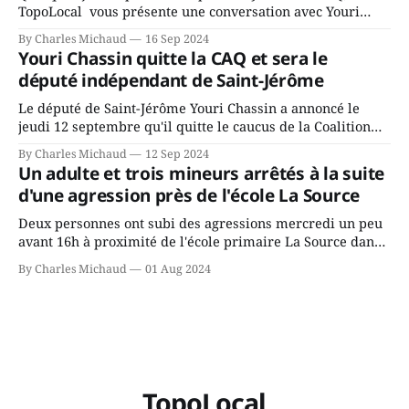
TopoLocal vous présente une conversation avec Youri
Chassin. Nous avons causé de sa décision. Y songeait-il
By Charles Michaud
16 Sep 2024
depuis longtemps? Sera-t-il candidat indépendant dans 2
Youri Chassin quitte la CAQ et sera le
ans? Joindrait-il un autre parti, par exemple les
député indépendant de Saint-Jérôme
conservateurs d’Éric Duhaime? Que lui
Le député de Saint-Jérôme Youri Chassin a annoncé le
jeudi 12 septembre qu'il quitte le caucus de la Coalition
Avenir Québec de François Legault parce qu'il est déçu du
By Charles Michaud
12 Sep 2024
gouvernement de la CAQ, surtout de son incapacité, qu'il
Un adulte et trois mineurs arrêtés à la suite
juge chronique, à offrir des
d'une agression près de l'école La Source
Deux personnes ont subi des agressions mercredi un peu
avant 16h à proximité de l'école primaire La Source dans
le secteur Bellefeuille de Saint-Jérôme. L'une de deux
By Charles Michaud
01 Aug 2024
victimes aurait été écrasée sous un véhicule et aspergée
de poivre de cayenne alors que la seconde, non
TopoLocal