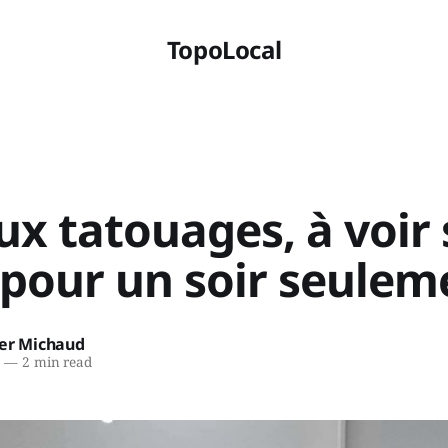
TopoLocal
ux tatouages, à voir 
 pour un soir seulem
ier Michaud
8
—
2 min read