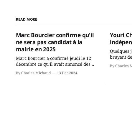
READ MORE
Marc Bourcier confirme qu'il
Youri C
ne sera pas candidat à la
indépen
mairie en 2025
Quelques j
bruyant de
Marc Bourcier a confirmé jeudi le 12
présente u
décembre ce qu’il avait annoncé dès
By Charles 
Chassin. N
2021: il ne sollicitera pas de deuxième
By Charles Michaud
13 Dec 2024
décision. Y
mandat à titre de maire de Saint-
longtemps?
Jérôme. Bourcier en a fait l’annonce en
indépendan
s’adressant aux employés de la ville,
autre part
rassemblés en soirée pour leur
conservate
traditionnel souper