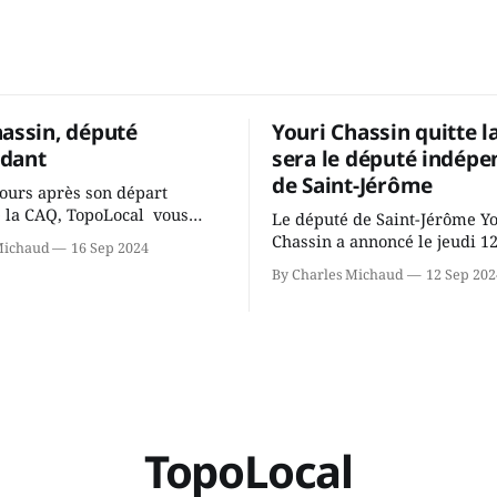
hassin, député
Youri Chassin quitte l
dant
sera le député indépe
de Saint-Jérôme
ours après son départ
 la CAQ, TopoLocal vous
Le député de Saint-Jérôme Y
ne conversation avec Youri
Chassin a annoncé le jeudi 1
Michaud
16 Sep 2024
ous avons causé de sa
septembre qu'il quitte le cau
By Charles Michaud
12 Sep 202
 songeait-il depuis
Coalition Avenir Québec de F
 Sera-t-il candidat
Legault parce qu'il est déçu 
t dans 2 ans? Joindrait-il un
gouvernement de la CAQ, sur
i, par exemple les
son incapacité, qu'il juge chr
urs d’Éric Duhaime? Que lui
offrir des
TopoLocal