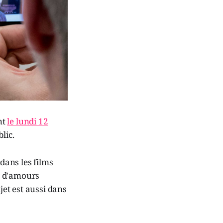
nt
le lundi 12
lic.
 dans les films
te d'amours
et est aussi dans