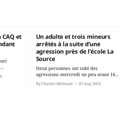
a CAQ et
Un adulte et trois mineurs
ndant
arrêtés à la suite d'une
agression près de l'école La
Source
ouri
2
Deux personnes ont subi des
cus de la
agressions mercredi un peu avant 16h
4
rançois
à proximité de l'école primaire La
By Charles Michaud
01 Aug 2024
du
Source dans le secteur Bellefeuille de
tout de
Saint-Jérôme. L'une de deux victimes
onique, à
aurait été écrasée sous un véhicule et
aspergée de poivre de cayenne alors
que la seconde, non