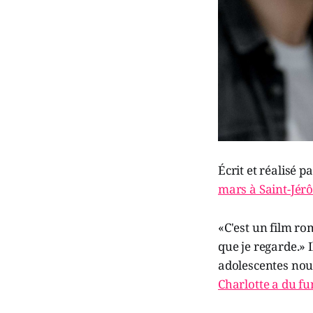
Écrit et réalisé 
mars à Saint-Jér
«C'est un film ro
que je regarde.» 
adolescentes nou
Charlotte a du fu