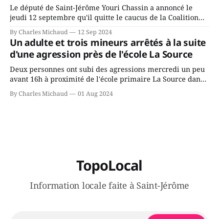
Le député de Saint-Jérôme Youri Chassin a annoncé le
jeudi 12 septembre qu'il quitte le caucus de la Coalition
Avenir Québec de François Legault parce qu'il est déçu du
By Charles Michaud
12 Sep 2024
gouvernement de la CAQ, surtout de son incapacité, qu'il
Un adulte et trois mineurs arrêtés à la suite
juge chronique, à offrir des
d'une agression près de l'école La Source
Deux personnes ont subi des agressions mercredi un peu
avant 16h à proximité de l'école primaire La Source dans
le secteur Bellefeuille de Saint-Jérôme. L'une de deux
By Charles Michaud
01 Aug 2024
victimes aurait été écrasée sous un véhicule et aspergée
de poivre de cayenne alors que la seconde, non
TopoLocal
Information locale faite à Saint-Jérôme