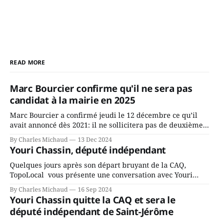
READ MORE
Marc Bourcier confirme qu'il ne sera pas
candidat à la mairie en 2025
Marc Bourcier a confirmé jeudi le 12 décembre ce qu’il
avait annoncé dès 2021: il ne sollicitera pas de deuxième
mandat à titre de maire de Saint-Jérôme. Bourcier en a
By Charles Michaud
13 Dec 2024
fait l’annonce en s’adressant aux employés de la ville,
Youri Chassin, député indépendant
rassemblés en soirée pour leur traditionnel souper
Quelques jours après son départ bruyant de la CAQ,
TopoLocal vous présente une conversation avec Youri
Chassin. Nous avons causé de sa décision. Y songeait-il
By Charles Michaud
16 Sep 2024
depuis longtemps? Sera-t-il candidat indépendant dans 2
Youri Chassin quitte la CAQ et sera le
ans? Joindrait-il un autre parti, par exemple les
député indépendant de Saint-Jérôme
conservateurs d’Éric Duhaime? Que lui