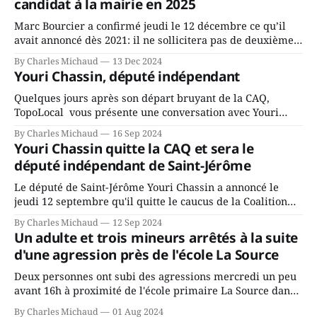
candidat à la mairie en 2025
Marc Bourcier a confirmé jeudi le 12 décembre ce qu’il
avait annoncé dès 2021: il ne sollicitera pas de deuxième
mandat à titre de maire de Saint-Jérôme. Bourcier en a
By Charles Michaud
13 Dec 2024
fait l’annonce en s’adressant aux employés de la ville,
Youri Chassin, député indépendant
rassemblés en soirée pour leur traditionnel souper
Quelques jours après son départ bruyant de la CAQ,
TopoLocal vous présente une conversation avec Youri
Chassin. Nous avons causé de sa décision. Y songeait-il
By Charles Michaud
16 Sep 2024
depuis longtemps? Sera-t-il candidat indépendant dans 2
Youri Chassin quitte la CAQ et sera le
ans? Joindrait-il un autre parti, par exemple les
député indépendant de Saint-Jérôme
conservateurs d’Éric Duhaime? Que lui
Le député de Saint-Jérôme Youri Chassin a annoncé le
jeudi 12 septembre qu'il quitte le caucus de la Coalition
Avenir Québec de François Legault parce qu'il est déçu du
By Charles Michaud
12 Sep 2024
gouvernement de la CAQ, surtout de son incapacité, qu'il
Un adulte et trois mineurs arrêtés à la suite
juge chronique, à offrir des
d'une agression près de l'école La Source
Deux personnes ont subi des agressions mercredi un peu
avant 16h à proximité de l'école primaire La Source dans
le secteur Bellefeuille de Saint-Jérôme. L'une de deux
By Charles Michaud
01 Aug 2024