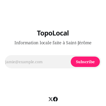
victimes aurait été écrasée sous un véhicule et aspergée
de poivre de cayenne alors que la seconde, non
TopoLocal
Information locale faite à Saint-Jérôme
Subscribe