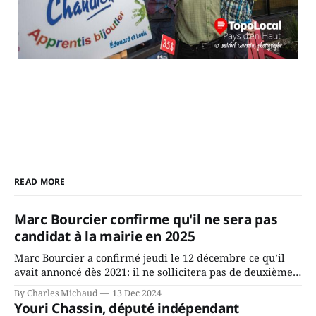
READ MORE
Marc Bourcier confirme qu'il ne sera pas
candidat à la mairie en 2025
Marc Bourcier a confirmé jeudi le 12 décembre ce qu’il
avait annoncé dès 2021: il ne sollicitera pas de deuxième
mandat à titre de maire de Saint-Jérôme. Bourcier en a
By Charles Michaud
13 Dec 2024
fait l’annonce en s’adressant aux employés de la ville,
Youri Chassin, député indépendant
rassemblés en soirée pour leur traditionnel souper