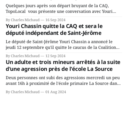
Quelques jours après son départ bruyant de la CAQ,
TopoLocal vous présente une conversation avec Youri
Chassin. Nous avons causé de sa décision. Y songeait-il
By Charles Michaud
16 Sep 2024
depuis longtemps? Sera-t-il candidat indépendant dans 2
Youri Chassin quitte la CAQ et sera le
ans? Joindrait-il un autre parti, par exemple les
député indépendant de Saint-Jérôme
conservateurs d’Éric Duhaime? Que lui
Le député de Saint-Jérôme Youri Chassin a annoncé le
jeudi 12 septembre qu'il quitte le caucus de la Coalition
Avenir Québec de François Legault parce qu'il est déçu du
By Charles Michaud
12 Sep 2024
gouvernement de la CAQ, surtout de son incapacité, qu'il
Un adulte et trois mineurs arrêtés à la suite
juge chronique, à offrir des
d'une agression près de l'école La Source
Deux personnes ont subi des agressions mercredi un peu
avant 16h à proximité de l'école primaire La Source dans
le secteur Bellefeuille de Saint-Jérôme. L'une de deux
By Charles Michaud
01 Aug 2024
victimes aurait été écrasée sous un véhicule et aspergée
de poivre de cayenne alors que la seconde, non