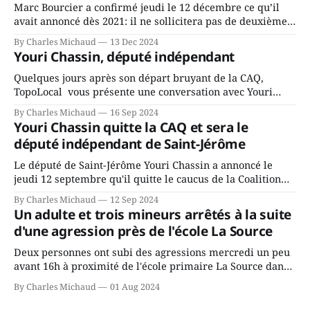
Marc Bourcier a confirmé jeudi le 12 décembre ce qu’il
avait annoncé dès 2021: il ne sollicitera pas de deuxième
mandat à titre de maire de Saint-Jérôme. Bourcier en a
By Charles Michaud
13 Dec 2024
fait l’annonce en s’adressant aux employés de la ville,
Youri Chassin, député indépendant
rassemblés en soirée pour leur traditionnel souper
Quelques jours après son départ bruyant de la CAQ,
TopoLocal vous présente une conversation avec Youri
Chassin. Nous avons causé de sa décision. Y songeait-il
By Charles Michaud
16 Sep 2024
depuis longtemps? Sera-t-il candidat indépendant dans 2
Youri Chassin quitte la CAQ et sera le
ans? Joindrait-il un autre parti, par exemple les
député indépendant de Saint-Jérôme
conservateurs d’Éric Duhaime? Que lui
Le député de Saint-Jérôme Youri Chassin a annoncé le
jeudi 12 septembre qu'il quitte le caucus de la Coalition
Avenir Québec de François Legault parce qu'il est déçu du
By Charles Michaud
12 Sep 2024
gouvernement de la CAQ, surtout de son incapacité, qu'il
Un adulte et trois mineurs arrêtés à la suite
juge chronique, à offrir des
d'une agression près de l'école La Source
Deux personnes ont subi des agressions mercredi un peu
avant 16h à proximité de l'école primaire La Source dans
le secteur Bellefeuille de Saint-Jérôme. L'une de deux
By Charles Michaud
01 Aug 2024
victimes aurait été écrasée sous un véhicule et aspergée
de poivre de cayenne alors que la seconde, non