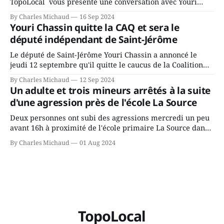
TopoLocal vous présente une conversation avec Youri
Chassin. Nous avons causé de sa décision. Y songeait-il
By Charles Michaud
16 Sep 2024
depuis longtemps? Sera-t-il candidat indépendant dans 2
Youri Chassin quitte la CAQ et sera le
ans? Joindrait-il un autre parti, par exemple les
député indépendant de Saint-Jérôme
conservateurs d’Éric Duhaime? Que lui
Le député de Saint-Jérôme Youri Chassin a annoncé le
jeudi 12 septembre qu'il quitte le caucus de la Coalition
Avenir Québec de François Legault parce qu'il est déçu du
By Charles Michaud
12 Sep 2024
gouvernement de la CAQ, surtout de son incapacité, qu'il
Un adulte et trois mineurs arrêtés à la suite
juge chronique, à offrir des
d'une agression près de l'école La Source
Deux personnes ont subi des agressions mercredi un peu
avant 16h à proximité de l'école primaire La Source dans
le secteur Bellefeuille de Saint-Jérôme. L'une de deux
By Charles Michaud
01 Aug 2024
victimes aurait été écrasée sous un véhicule et aspergée
de poivre de cayenne alors que la seconde, non
TopoLocal