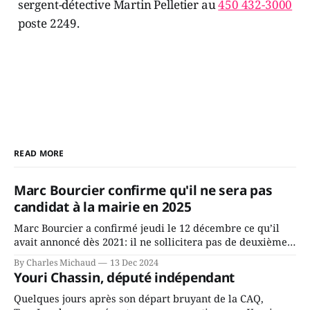
sergent-détective Martin Pelletier au
450 432-3000
poste 2249.
READ MORE
Marc Bourcier confirme qu'il ne sera pas
candidat à la mairie en 2025
Marc Bourcier a confirmé jeudi le 12 décembre ce qu’il
avait annoncé dès 2021: il ne sollicitera pas de deuxième
mandat à titre de maire de Saint-Jérôme. Bourcier en a
By Charles Michaud
13 Dec 2024
fait l’annonce en s’adressant aux employés de la ville,
Youri Chassin, député indépendant
rassemblés en soirée pour leur traditionnel souper
Quelques jours après son départ bruyant de la CAQ,