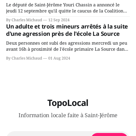
Le député de Saint-Jérôme Youri Chassin a annoncé le
jeudi 12 septembre qu'il quitte le caucus de la Coalition
Avenir Québec de François Legault parce qu'il est déçu du
By Charles Michaud
12 Sep 2024
gouvernement de la CAQ, surtout de son incapacité, qu'il
Un adulte et trois mineurs arrêtés à la suite
juge chronique, à offrir des
d'une agression près de l'école La Source
Deux personnes ont subi des agressions mercredi un peu
avant 16h à proximité de l'école primaire La Source dans
le secteur Bellefeuille de Saint-Jérôme. L'une de deux
By Charles Michaud
01 Aug 2024
victimes aurait été écrasée sous un véhicule et aspergée
de poivre de cayenne alors que la seconde, non
TopoLocal
Information locale faite à Saint-Jérôme