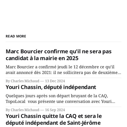
READ MORE
Marc Bourcier confirme qu'il ne sera pas
candidat à la mairie en 2025
Marc Bourcier a confirmé jeudi le 12 décembre ce qu’il
avait annoncé dès 2021: il ne sollicitera pas de deuxième
mandat à titre de maire de Saint-Jérôme. Bourcier en a
By Charles Michaud
13 Dec 2024
fait l’annonce en s’adressant aux employés de la ville,
Youri Chassin, député indépendant
rassemblés en soirée pour leur traditionnel souper
Quelques jours après son départ bruyant de la CAQ,
TopoLocal vous présente une conversation avec Youri
Chassin. Nous avons causé de sa décision. Y songeait-il
By Charles Michaud
16 Sep 2024
depuis longtemps? Sera-t-il candidat indépendant dans 2
Youri Chassin quitte la CAQ et sera le
ans? Joindrait-il un autre parti, par exemple les
député indépendant de Saint-Jérôme
conservateurs d’Éric Duhaime? Que lui