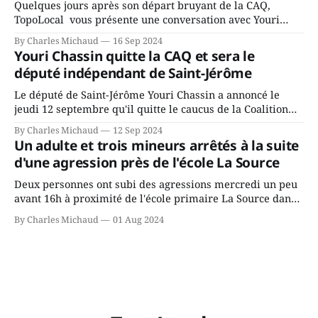
Quelques jours après son départ bruyant de la CAQ,
TopoLocal vous présente une conversation avec Youri
Chassin. Nous avons causé de sa décision. Y songeait-il
By Charles Michaud
16 Sep 2024
depuis longtemps? Sera-t-il candidat indépendant dans 2
Youri Chassin quitte la CAQ et sera le
ans? Joindrait-il un autre parti, par exemple les
député indépendant de Saint-Jérôme
conservateurs d’Éric Duhaime? Que lui
Le député de Saint-Jérôme Youri Chassin a annoncé le
jeudi 12 septembre qu'il quitte le caucus de la Coalition
Avenir Québec de François Legault parce qu'il est déçu du
By Charles Michaud
12 Sep 2024
gouvernement de la CAQ, surtout de son incapacité, qu'il
Un adulte et trois mineurs arrêtés à la suite
juge chronique, à offrir des
d'une agression près de l'école La Source
Deux personnes ont subi des agressions mercredi un peu
avant 16h à proximité de l'école primaire La Source dans
le secteur Bellefeuille de Saint-Jérôme. L'une de deux
By Charles Michaud
01 Aug 2024
victimes aurait été écrasée sous un véhicule et aspergée
de poivre de cayenne alors que la seconde, non