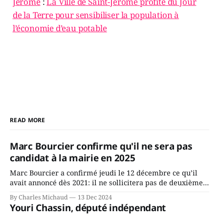
Jérôme
:
La Ville de Saint-Jérôme profite du Jour
de la Terre pour sensibiliser la population à
l’économie d’eau potable
READ MORE
Marc Bourcier confirme qu'il ne sera pas
candidat à la mairie en 2025
Marc Bourcier a confirmé jeudi le 12 décembre ce qu’il
avait annoncé dès 2021: il ne sollicitera pas de deuxième
mandat à titre de maire de Saint-Jérôme. Bourcier en a
By Charles Michaud
13 Dec 2024
fait l’annonce en s’adressant aux employés de la ville,
Youri Chassin, député indépendant
rassemblés en soirée pour leur traditionnel souper