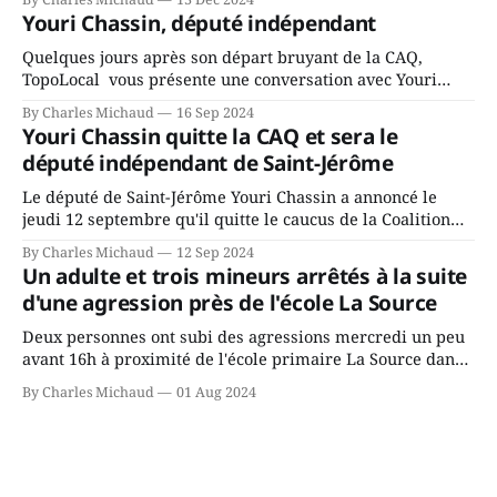
fait l’annonce en s’adressant aux employés de la ville,
Youri Chassin, député indépendant
rassemblés en soirée pour leur traditionnel souper
Quelques jours après son départ bruyant de la CAQ,
TopoLocal vous présente une conversation avec Youri
Chassin. Nous avons causé de sa décision. Y songeait-il
By Charles Michaud
16 Sep 2024
depuis longtemps? Sera-t-il candidat indépendant dans 2
Youri Chassin quitte la CAQ et sera le
ans? Joindrait-il un autre parti, par exemple les
député indépendant de Saint-Jérôme
conservateurs d’Éric Duhaime? Que lui
Le député de Saint-Jérôme Youri Chassin a annoncé le
jeudi 12 septembre qu'il quitte le caucus de la Coalition
Avenir Québec de François Legault parce qu'il est déçu du
By Charles Michaud
12 Sep 2024
gouvernement de la CAQ, surtout de son incapacité, qu'il
Un adulte et trois mineurs arrêtés à la suite
juge chronique, à offrir des
d'une agression près de l'école La Source
Deux personnes ont subi des agressions mercredi un peu
avant 16h à proximité de l'école primaire La Source dans
le secteur Bellefeuille de Saint-Jérôme. L'une de deux
By Charles Michaud
01 Aug 2024
victimes aurait été écrasée sous un véhicule et aspergée
de poivre de cayenne alors que la seconde, non