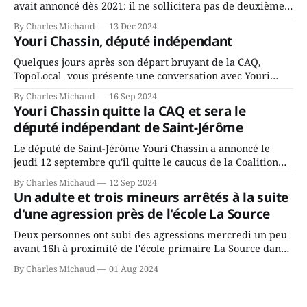
avait annoncé dès 2021: il ne sollicitera pas de deuxième
mandat à titre de maire de Saint-Jérôme. Bourcier en a
By Charles Michaud
13 Dec 2024
fait l’annonce en s’adressant aux employés de la ville,
Youri Chassin, député indépendant
rassemblés en soirée pour leur traditionnel souper
Quelques jours après son départ bruyant de la CAQ,
TopoLocal vous présente une conversation avec Youri
Chassin. Nous avons causé de sa décision. Y songeait-il
By Charles Michaud
16 Sep 2024
depuis longtemps? Sera-t-il candidat indépendant dans 2
Youri Chassin quitte la CAQ et sera le
ans? Joindrait-il un autre parti, par exemple les
député indépendant de Saint-Jérôme
conservateurs d’Éric Duhaime? Que lui
Le député de Saint-Jérôme Youri Chassin a annoncé le
jeudi 12 septembre qu'il quitte le caucus de la Coalition
Avenir Québec de François Legault parce qu'il est déçu du
By Charles Michaud
12 Sep 2024
gouvernement de la CAQ, surtout de son incapacité, qu'il
Un adulte et trois mineurs arrêtés à la suite
juge chronique, à offrir des
d'une agression près de l'école La Source
Deux personnes ont subi des agressions mercredi un peu
avant 16h à proximité de l'école primaire La Source dans
le secteur Bellefeuille de Saint-Jérôme. L'une de deux
By Charles Michaud
01 Aug 2024
victimes aurait été écrasée sous un véhicule et aspergée
de poivre de cayenne alors que la seconde, non