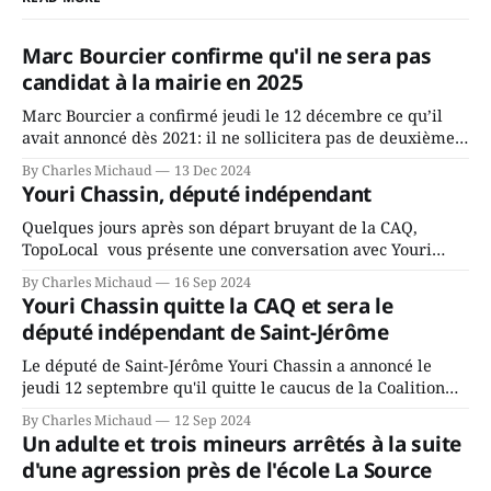
Marc Bourcier confirme qu'il ne sera pas
candidat à la mairie en 2025
Marc Bourcier a confirmé jeudi le 12 décembre ce qu’il
avait annoncé dès 2021: il ne sollicitera pas de deuxième
mandat à titre de maire de Saint-Jérôme. Bourcier en a
By Charles Michaud
13 Dec 2024
fait l’annonce en s’adressant aux employés de la ville,
Youri Chassin, député indépendant
rassemblés en soirée pour leur traditionnel souper
Quelques jours après son départ bruyant de la CAQ,
TopoLocal vous présente une conversation avec Youri
Chassin. Nous avons causé de sa décision. Y songeait-il
By Charles Michaud
16 Sep 2024
depuis longtemps? Sera-t-il candidat indépendant dans 2
Youri Chassin quitte la CAQ et sera le
ans? Joindrait-il un autre parti, par exemple les
député indépendant de Saint-Jérôme
conservateurs d’Éric Duhaime? Que lui
Le député de Saint-Jérôme Youri Chassin a annoncé le
jeudi 12 septembre qu'il quitte le caucus de la Coalition
Avenir Québec de François Legault parce qu'il est déçu du
By Charles Michaud
12 Sep 2024
gouvernement de la CAQ, surtout de son incapacité, qu'il
Un adulte et trois mineurs arrêtés à la suite
juge chronique, à offrir des
d'une agression près de l'école La Source