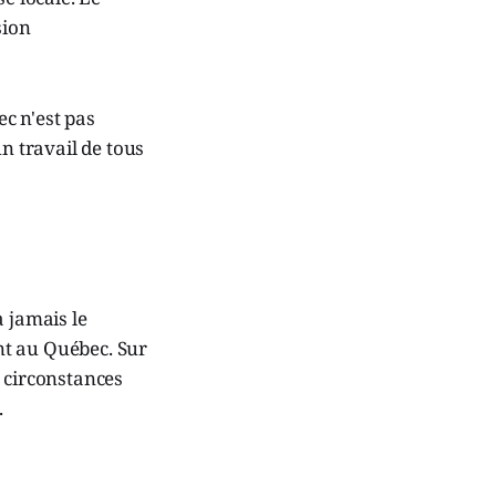
sion
c n'est pas
n travail de tous
a jamais le
nt au Québec. Sur
e circonstances
.