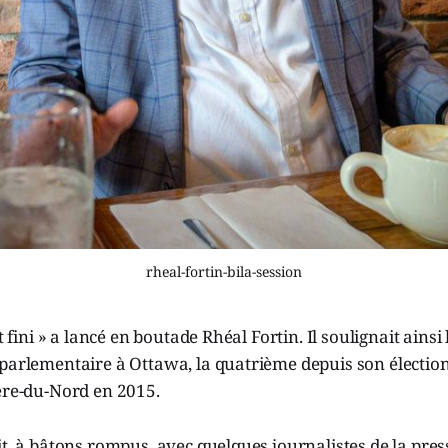
rheal-fortin-bila-session
st fini » a lancé en boutade Rhéal Fortin. Il soulignait ainsi 
 parlementaire à Ottawa, la quatrième depuis son électi
ère-du-Nord en 2015.
it, à bâtons rompus, avec quelques journalistes de la press