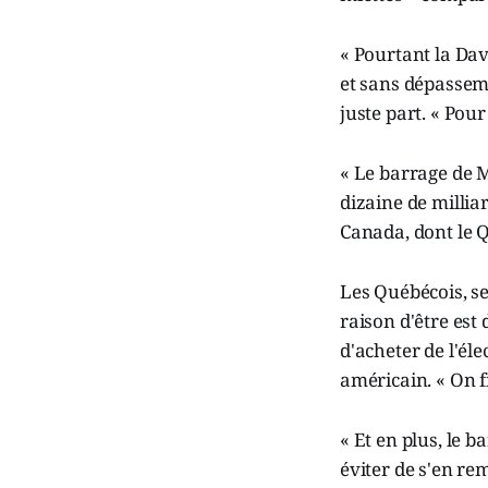
« Pourtant la Davi
et sans dépassemen
juste part. « Pour
« Le barrage de M
dizaine de millia
Canada, dont le 
Les Québécois, se
raison d'être est
d'acheter de l'él
américain. « On f
« Et en plus, le b
éviter de s'en re