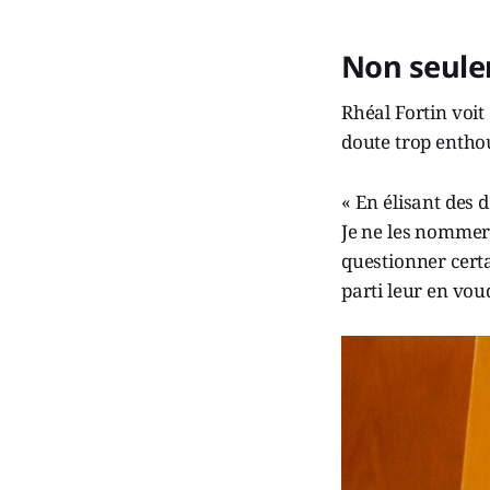
Non seulem
Rhéal Fortin voi
doute trop enthou
« En élisant des 
Je ne les nommer
questionner certa
parti leur en vou