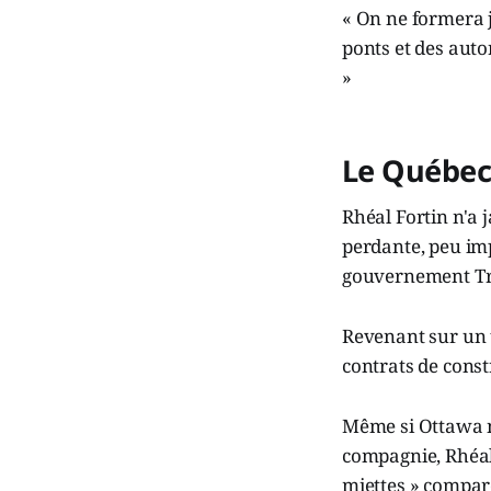
« On ne formera 
ponts et des auto
»
Le Québec
Rhéal Fortin n'a 
perdante, peu imp
gouvernement T
Revenant sur un t
contrats de const
Même si Ottawa n
compagnie, Rhéal 
miettes » compar