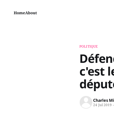
Home
About
POLITIQUE
Défen
c'est 
déput
Charles M
24 Jul 2019