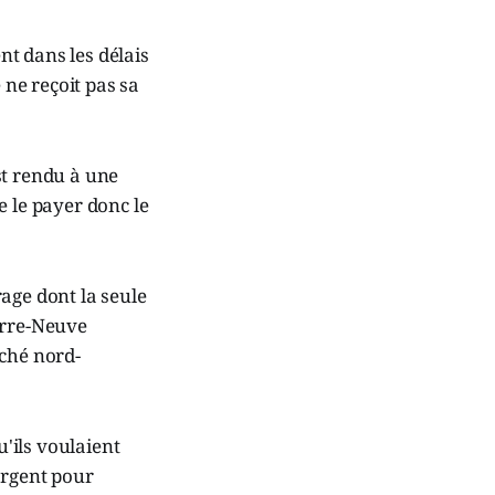
nt dans les délais
 ne reçoit pas sa
st rendu à une
e le payer donc le
age dont la seule
erre-Neuve
rché nord-
u'ils voulaient
argent pour