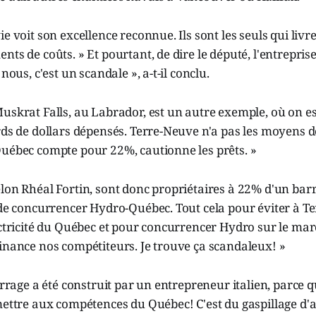
e voit son excellence reconnue. Ils sont les seuls qui livre
ts de coûts. » Et pourtant, de dire le député, l'entreprise
 nous, c'est un scandale », a-t-il conclu.
uskrat Falls, au Labrador, est un autre exemple, où on e
rds de dollars dépensés. Terre-Neuve n'a pas les moyens d
Québec compte pour 22%, cautionne les prêts. »
lon Rhéal Fortin, sont donc propriétaires à 22% d'un barr
 de concurrencer Hydro-Québec. Tout cela pour éviter à T
ectricité du Québec et pour concurrencer Hydro sur le ma
inance nos compétiteurs. Je trouve ça scandaleux! »
arrage a été construit par un entrepreneur italien, parce q
mettre aux compétences du Québec! C'est du gaspillage d'