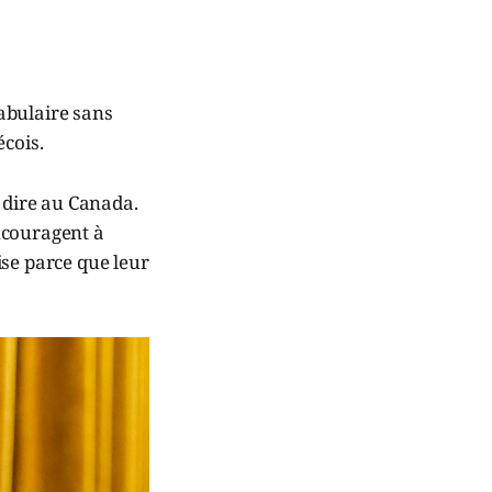
abulaire sans
écois.
à dire au Canada.
ncouragent à
ise parce que leur