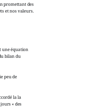
en promettant des
ts et nos valeurs.
st une équation
du bilan du
ie peu de
cordé la la
ujours « des