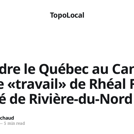
TopoLocal
dre le Québec au Ca
le «travail» de Rhéal 
é de Rivière-du-Nord
ichaud
—
5 min read