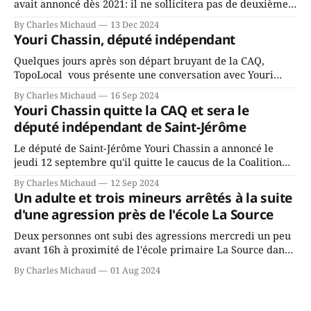
avait annoncé dès 2021: il ne sollicitera pas de deuxième
mandat à titre de maire de Saint-Jérôme. Bourcier en a
By Charles Michaud
13 Dec 2024
fait l’annonce en s’adressant aux employés de la ville,
Youri Chassin, député indépendant
rassemblés en soirée pour leur traditionnel souper
Quelques jours après son départ bruyant de la CAQ,
TopoLocal vous présente une conversation avec Youri
Chassin. Nous avons causé de sa décision. Y songeait-il
By Charles Michaud
16 Sep 2024
depuis longtemps? Sera-t-il candidat indépendant dans 2
Youri Chassin quitte la CAQ et sera le
ans? Joindrait-il un autre parti, par exemple les
député indépendant de Saint-Jérôme
conservateurs d’Éric Duhaime? Que lui
Le député de Saint-Jérôme Youri Chassin a annoncé le
jeudi 12 septembre qu'il quitte le caucus de la Coalition
Avenir Québec de François Legault parce qu'il est déçu du
By Charles Michaud
12 Sep 2024
gouvernement de la CAQ, surtout de son incapacité, qu'il
Un adulte et trois mineurs arrêtés à la suite
juge chronique, à offrir des
d'une agression près de l'école La Source
Deux personnes ont subi des agressions mercredi un peu
avant 16h à proximité de l'école primaire La Source dans
le secteur Bellefeuille de Saint-Jérôme. L'une de deux
By Charles Michaud
01 Aug 2024
victimes aurait été écrasée sous un véhicule et aspergée
de poivre de cayenne alors que la seconde, non