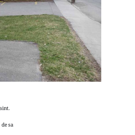
aint.
 de sa