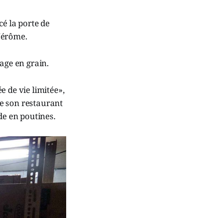
cé la porte de
-Jérôme.
age en grain.
e de vie limitée»,
que son restaurant
de en poutines.