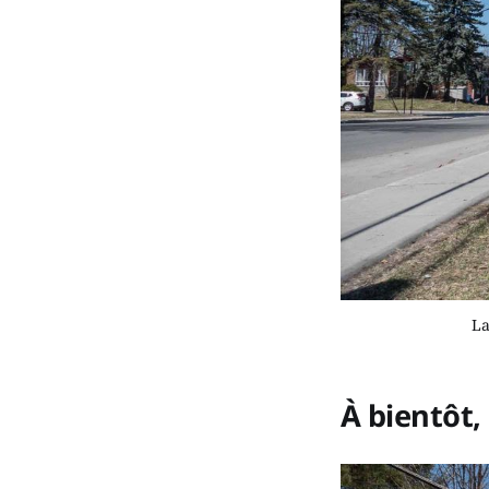
La
À bientôt, 