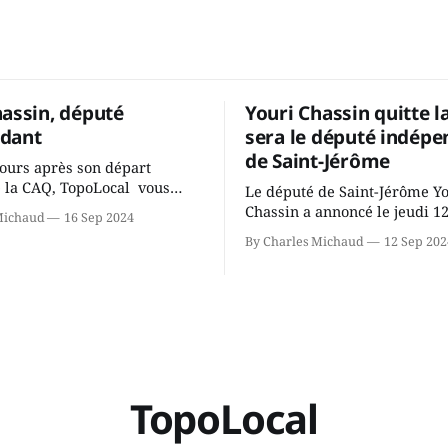
hassin, député
Youri Chassin quitte l
dant
sera le député indépe
de Saint-Jérôme
ours après son départ
 la CAQ, TopoLocal vous
Le député de Saint-Jérôme Y
ne conversation avec Youri
Chassin a annoncé le jeudi 1
Michaud
16 Sep 2024
ous avons causé de sa
septembre qu'il quitte le cau
By Charles Michaud
12 Sep 202
 songeait-il depuis
Coalition Avenir Québec de F
 Sera-t-il candidat
Legault parce qu'il est déçu 
t dans 2 ans? Joindrait-il un
gouvernement de la CAQ, sur
i, par exemple les
son incapacité, qu'il juge chr
urs d’Éric Duhaime? Que lui
offrir des
TopoLocal