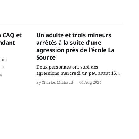
a CAQ et
Un adulte et trois mineurs
ndant
arrêtés à la suite d'une
agression près de l'école La
Source
ouri
2
Deux personnes ont subi des
cus de la
agressions mercredi un peu avant 16h
4
rançois
à proximité de l'école primaire La
By Charles Michaud
01 Aug 2024
du
Source dans le secteur Bellefeuille de
tout de
Saint-Jérôme. L'une de deux victimes
onique, à
aurait été écrasée sous un véhicule et
aspergée de poivre de cayenne alors
que la seconde, non