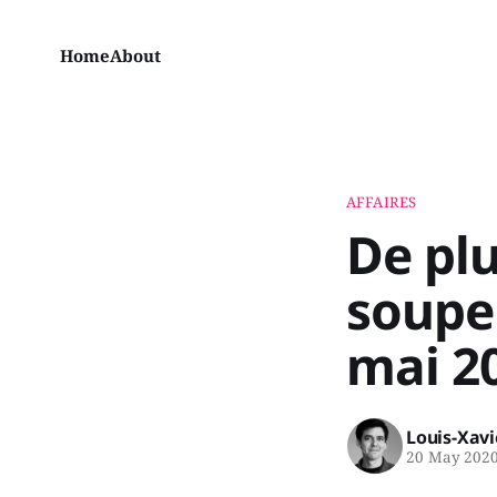
Home
About
AFFAIRES
De plu
souper
mai 2
Louis-Xav
20 May 202