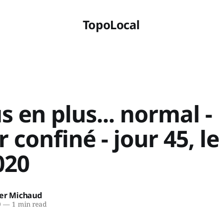
TopoLocal
s en plus... normal -
 confiné - jour 45, le
020
ier Michaud
0
—
1 min read