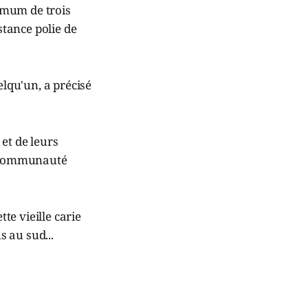
imum de trois
stance polie de
elqu'un, a précisé
 et de leurs
la Communauté
e vieille carie
s au sud...