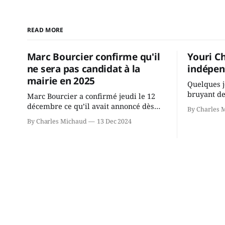
READ MORE
Marc Bourcier confirme qu'il
Youri C
ne sera pas candidat à la
indépen
mairie en 2025
Quelques j
bruyant de
Marc Bourcier a confirmé jeudi le 12
présente u
décembre ce qu’il avait annoncé dès
By Charles 
Chassin. N
2021: il ne sollicitera pas de deuxième
By Charles Michaud
13 Dec 2024
décision. Y
mandat à titre de maire de Saint-
longtemps?
Jérôme. Bourcier en a fait l’annonce en
indépendan
s’adressant aux employés de la ville,
autre part
rassemblés en soirée pour leur
conservate
traditionnel souper