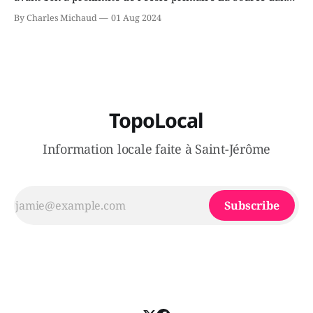
le secteur Bellefeuille de Saint-Jérôme. L'une de deux
By Charles Michaud
01 Aug 2024
victimes aurait été écrasée sous un véhicule et aspergée
de poivre de cayenne alors que la seconde, non
TopoLocal
Information locale faite à Saint-Jérôme
Subscribe