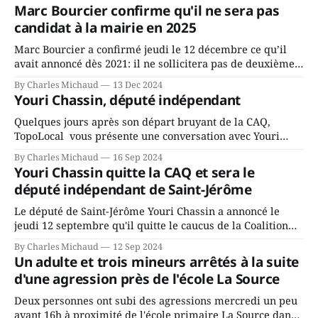
Marc Bourcier confirme qu'il ne sera pas
candidat à la mairie en 2025
Marc Bourcier a confirmé jeudi le 12 décembre ce qu’il
avait annoncé dès 2021: il ne sollicitera pas de deuxième
mandat à titre de maire de Saint-Jérôme. Bourcier en a
By Charles Michaud
13 Dec 2024
fait l’annonce en s’adressant aux employés de la ville,
Youri Chassin, député indépendant
rassemblés en soirée pour leur traditionnel souper
Quelques jours après son départ bruyant de la CAQ,
TopoLocal vous présente une conversation avec Youri
Chassin. Nous avons causé de sa décision. Y songeait-il
By Charles Michaud
16 Sep 2024
depuis longtemps? Sera-t-il candidat indépendant dans 2
Youri Chassin quitte la CAQ et sera le
ans? Joindrait-il un autre parti, par exemple les
député indépendant de Saint-Jérôme
conservateurs d’Éric Duhaime? Que lui
Le député de Saint-Jérôme Youri Chassin a annoncé le
jeudi 12 septembre qu'il quitte le caucus de la Coalition
Avenir Québec de François Legault parce qu'il est déçu du
By Charles Michaud
12 Sep 2024
gouvernement de la CAQ, surtout de son incapacité, qu'il
Un adulte et trois mineurs arrêtés à la suite
juge chronique, à offrir des
d'une agression près de l'école La Source
Deux personnes ont subi des agressions mercredi un peu
avant 16h à proximité de l'école primaire La Source dans