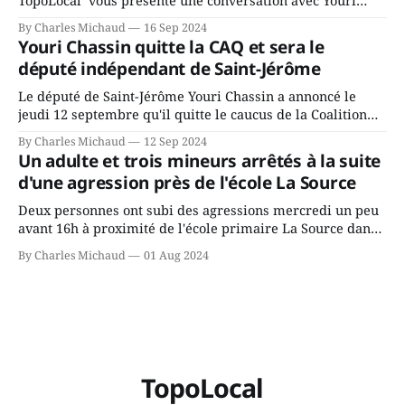
TopoLocal vous présente une conversation avec Youri
Chassin. Nous avons causé de sa décision. Y songeait-il
By Charles Michaud
16 Sep 2024
depuis longtemps? Sera-t-il candidat indépendant dans 2
Youri Chassin quitte la CAQ et sera le
ans? Joindrait-il un autre parti, par exemple les
député indépendant de Saint-Jérôme
conservateurs d’Éric Duhaime? Que lui
Le député de Saint-Jérôme Youri Chassin a annoncé le
jeudi 12 septembre qu'il quitte le caucus de la Coalition
Avenir Québec de François Legault parce qu'il est déçu du
By Charles Michaud
12 Sep 2024
gouvernement de la CAQ, surtout de son incapacité, qu'il
Un adulte et trois mineurs arrêtés à la suite
juge chronique, à offrir des
d'une agression près de l'école La Source
Deux personnes ont subi des agressions mercredi un peu
avant 16h à proximité de l'école primaire La Source dans
le secteur Bellefeuille de Saint-Jérôme. L'une de deux
By Charles Michaud
01 Aug 2024
victimes aurait été écrasée sous un véhicule et aspergée
de poivre de cayenne alors que la seconde, non
TopoLocal