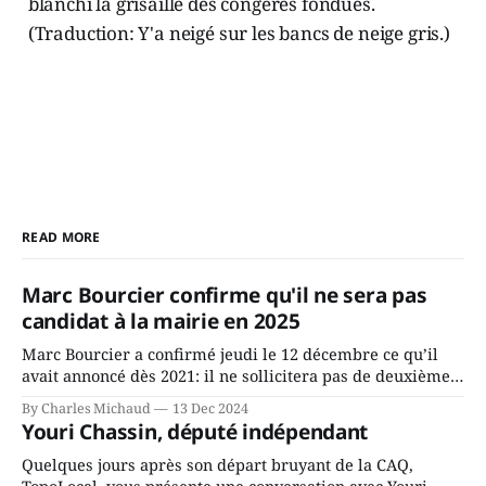
blanchi la grisaille des congères fondues.
(Traduction: Y'a neigé sur les bancs de neige gris.)
READ MORE
Marc Bourcier confirme qu'il ne sera pas
candidat à la mairie en 2025
Marc Bourcier a confirmé jeudi le 12 décembre ce qu’il
avait annoncé dès 2021: il ne sollicitera pas de deuxième
mandat à titre de maire de Saint-Jérôme. Bourcier en a
By Charles Michaud
13 Dec 2024
fait l’annonce en s’adressant aux employés de la ville,
Youri Chassin, député indépendant
rassemblés en soirée pour leur traditionnel souper
Quelques jours après son départ bruyant de la CAQ,