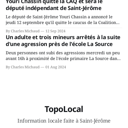
Youri Chassin quitte la CAQ et sera le
ans? Joindrait-il un autre parti, par exemple les
député indépendant de Saint-Jérôme
conservateurs d’Éric Duhaime? Que lui
Le député de Saint-Jérôme Youri Chassin a annoncé le
jeudi 12 septembre qu'il quitte le caucus de la Coalition
Avenir Québec de François Legault parce qu'il est déçu du
By Charles Michaud
12 Sep 2024
gouvernement de la CAQ, surtout de son incapacité, qu'il
Un adulte et trois mineurs arrêtés à la suite
juge chronique, à offrir des
d'une agression près de l'école La Source
Deux personnes ont subi des agressions mercredi un peu
avant 16h à proximité de l'école primaire La Source dans
le secteur Bellefeuille de Saint-Jérôme. L'une de deux
By Charles Michaud
01 Aug 2024
victimes aurait été écrasée sous un véhicule et aspergée
de poivre de cayenne alors que la seconde, non
TopoLocal
Information locale faite à Saint-Jérôme