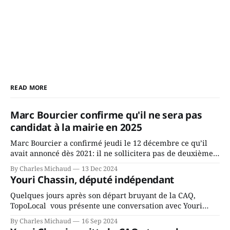
READ MORE
Marc Bourcier confirme qu'il ne sera pas
candidat à la mairie en 2025
Marc Bourcier a confirmé jeudi le 12 décembre ce qu’il
avait annoncé dès 2021: il ne sollicitera pas de deuxième
mandat à titre de maire de Saint-Jérôme. Bourcier en a
By Charles Michaud
13 Dec 2024
fait l’annonce en s’adressant aux employés de la ville,
Youri Chassin, député indépendant
rassemblés en soirée pour leur traditionnel souper
Quelques jours après son départ bruyant de la CAQ,
TopoLocal vous présente une conversation avec Youri
Chassin. Nous avons causé de sa décision. Y songeait-il
By Charles Michaud
16 Sep 2024
depuis longtemps? Sera-t-il candidat indépendant dans 2